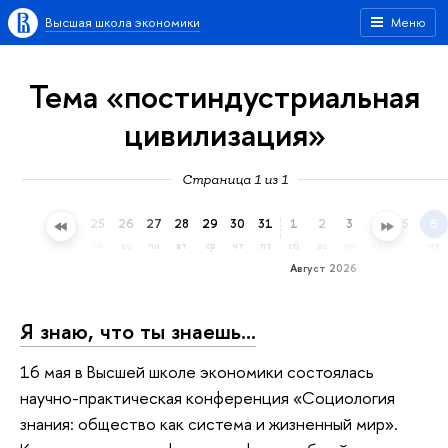
Высшая школа экономики
Меню
Тема «постиндустриальная
цивилизация»
Страница 1 из 1
22
23
24
25
26
27
28
29
30
31
1
2
3
4
5
6
ср
чт
пт
сб
вс
пн
вт
ср
чт
пт
сб
вс
пн
вт
ср
чт
Август 2026
Я знаю, что ты знаешь…
16 мая в Высшей школе экономики состоялась
научно-практическая конференция «Социология
знания: общество как система и жизненный мир».