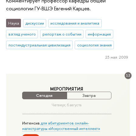
Комментирует профессор кафедры общей
социологии ГУ-ВШЭ Евгений Карцев.
Наука
дискуссии
исследования и аналитика
взгляд ученого
репортаж о событии
информация
постиндустриальная цивилизация
социология знания
23 мая 2009
12
МЕРОПРИЯТИЯ
Сегодня
Завтра
Четверг, 6 августа
Интенсив
для абитуриентов онлайн-
магистратуры «Искусственный интеллект»