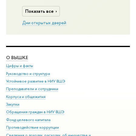
Показать все
Дни открытых дверей
О ВЫШКЕ
ОБ
Цифры и факты
Ли
Руководство и структура
Дов
Устойчивое развитие в НИУ ВШЭ
Ол
Преподаватели и сотрудники
При
Корпуса и общежития
Вы
Закупки
При
Обращения граждан в НИУ ВШЭ
Ас
Фонд целевого капитала
До
Противодействие коррупции
Цен
Сведения о доходах, расходах, об имуществе и
Би