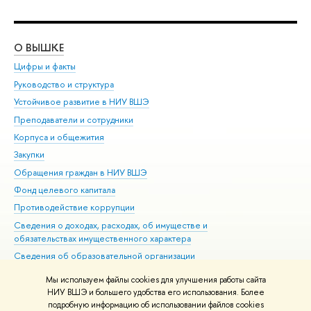
О ВЫШКЕ
ОБ
Цифры и факты
Ли
Руководство и структура
Дов
Устойчивое развитие в НИУ ВШЭ
Ол
Преподаватели и сотрудники
При
Корпуса и общежития
Вы
Закупки
При
Обращения граждан в НИУ ВШЭ
Ас
Фонд целевого капитала
До
Противодействие коррупции
Цен
Сведения о доходах, расходах, об имуществе и
Би
обязательствах имущественного характера
Об
Сведения об образовательной организации
Обр
Людям с ограниченными возможностями здоровья
Мы используем файлы cookies для улучшения работы сайта
Единая платежная страница
НИУ ВШЭ и большего удобства его использования. Более
подробную информацию об использовании файлов cookies
Работа в Вышке