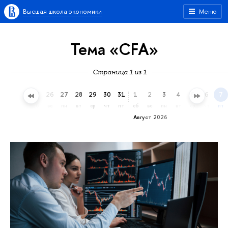
Высшая школа экономики
Меню
Тема «CFA»
Страница 1 из 1
23
24
25
26
27
28
29
30
31
1
2
3
4
5
6
7
чт
пт
сб
вс
пн
вт
ср
чт
пт
сб
вс
пн
вт
ср
чт
пт
Август 2026