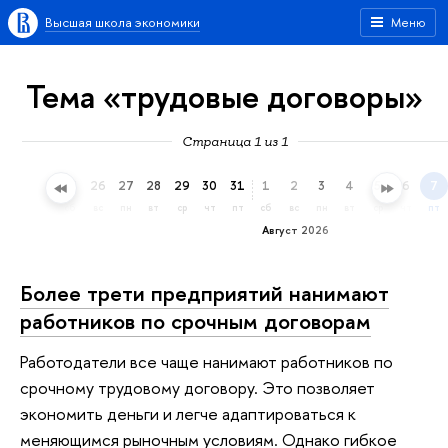
Высшая школа экономики
Меню
Тема «трудовые договоры»
Страница 1 из 1
23
24
25
26
27
28
29
30
31
1
2
3
4
5
6
7
чт
пт
сб
вс
пн
вт
ср
чт
пт
сб
вс
пн
вт
ср
чт
пт
Август 2026
Более трети предприятий нанимают
работников по срочным договорам
Работодатели все чаще нанимают работников по
срочному трудовому договору. Это позволяет
экономить деньги и легче адаптироваться к
меняющимся рыночным условиям. Однако гибкое