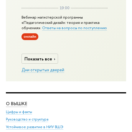
19:00
Вебинар магистерской программы
«Педагогический дизайн: теория и практика
обучения»:
Ответы на вопросы по поступлению
онлайн
Показать все
Дни открытых дверей
О ВЫШКЕ
ОБ
Цифры и факты
Ли
Руководство и структура
Дов
Устойчивое развитие в НИУ ВШЭ
Ол