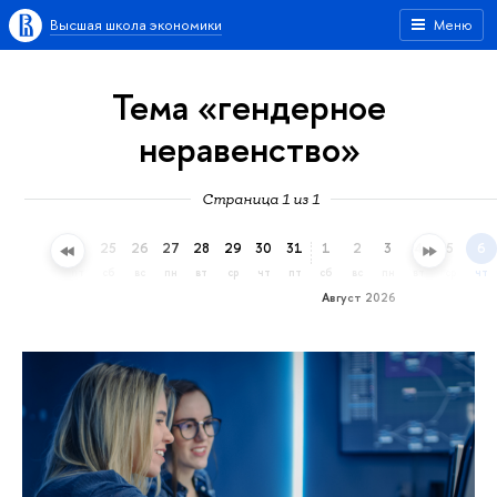
Высшая школа экономики
Меню
Тема «гендерное
неравенство»
Страница 1 из 1
22
23
24
25
26
27
28
29
30
31
1
2
3
4
5
6
ср
чт
пт
сб
вс
пн
вт
ср
чт
пт
сб
вс
пн
вт
ср
чт
Август 2026