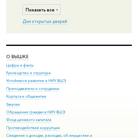
Показать все
Дни открытых дверей
О ВЫШКЕ
ОБ
Цифры и факты
Ли
Руководство и структура
Дов
Устойчивое развитие в НИУ ВШЭ
Ол
Преподаватели и сотрудники
При
Корпуса и общежития
Вы
Закупки
При
Обращения граждан в НИУ ВШЭ
Ас
Фонд целевого капитала
До
Противодействие коррупции
Цен
Сведения о доходах, расходах, об имуществе и
Би