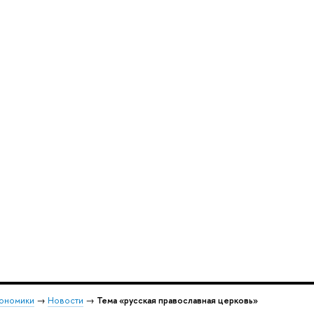
кономики
→
Новости
→
Тема «русская православная церковь»