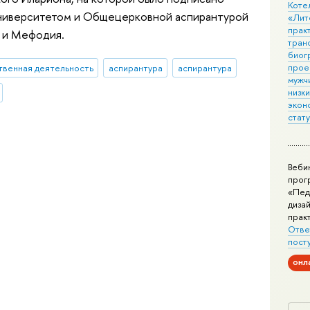
Коте
университетом и Общецерковной аспирантурой
«Лит
практ
а и Мефодия.
тран
биог
прое
венная деятельность
аспирантура
аспирантура
мужчи
низк
экон
стат
Веби
прог
«Пед
дизай
прак
Отве
пост
онл