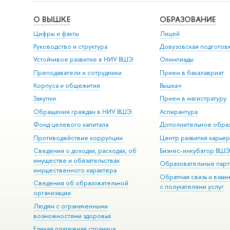
О ВЫШКЕ
ОБРАЗОВАНИЕ
Цифры и факты
Лицей
Руководство и структура
Довузовская подготов
Устойчивое развитие в НИУ ВШЭ
Олимпиады
Преподаватели и сотрудники
Прием в бакалавриат
Корпуса и общежития
Вышка+
Закупки
Прием в магистратуру
Обращения граждан в НИУ ВШЭ
Аспирантура
Фонд целевого капитала
Дополнительное обра
Противодействие коррупции
Центр развития карье
Сведения о доходах, расходах, об
Бизнес-инкубатор ВШ
имуществе и обязательствах
Образовательные парт
имущественного характера
Обратная связь и взаи
Сведения об образовательной
с получателями услуг
организации
Людям с ограниченными
возможностями здоровья
Единая платежная страница