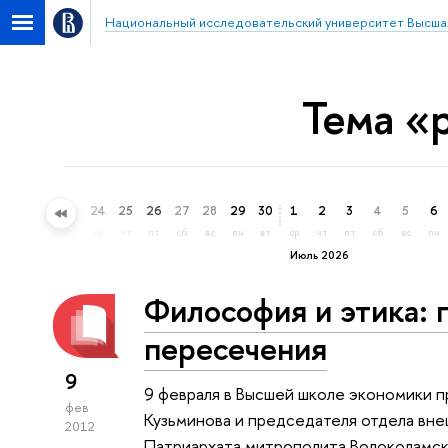
Национальный исследовательский университет Высша
Тема «
21
22
23
24
25
26
27
28
29
30
1
2
3
4
5
6
вс
пн
вт
ср
чт
пт
сб
вс
пн
вт
ср
чт
пт
сб
вс
пн
Июль 2026
Философия и этика: 
пересечения
9
9 февраля в Высшей школе экономики 
фев
Кузьминова и председателя отдела вн
2012
Патриархата митрополита Волоколамск