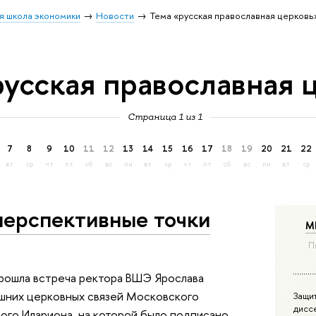
я школа экономики
Новости
Тема «русская православная церковь
русская православная 
Страница 1 из 1
7
8
9
10
11
12
13
14
15
16
17
18
19
20
21
22
вт
ср
чт
пт
сб
вс
пн
вт
ср
чт
пт
сб
вс
пн
вт
ср
перспективные точки
М
П
прошла встреча ректора ВШЭ Ярослава
ешних церковных связей Московского
Защи
дисс
ого Илариона, на которой было подписано