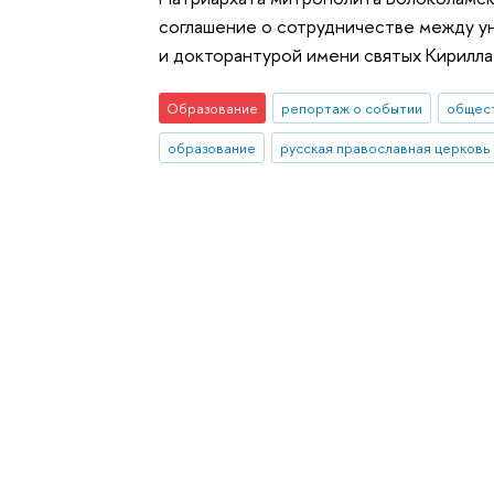
соглашение о сотрудничестве между 
и докторантурой имени святых Кирилл
Образование
репортаж о событии
общест
образование
русская православная церковь