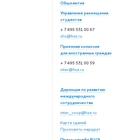
Общежития
Управление размещения
студентов
+ 7 495 531 00 67
sho@hse.ru
Приемная комиссия
для иностранных граждан
+ 7 495 531 00 59
inter@hse.ru
Дирекция по развитию
международного
сотрудничества
inter_coop@hse.ru
Карта зданий
Проложить маршрут
Пресс-служба ВШЭ