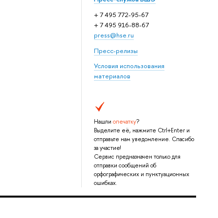
+ 7 495 772-95-67
+ 7 495 916-88-67
press@hse.ru
Пресс-релизы
Условия использования
материалов
Нашли
опечатку
?
Выделите её, нажмите Ctrl+Enter и
отправьте нам уведомление. Спасибо
за участие!
Сервис предназначен только для
отправки сообщений об
орфографических и пунктуационных
ошибках.