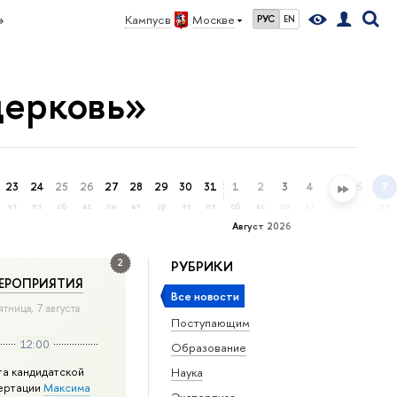
»
Кампус в
Москве
РУС
EN
церковь»
23
24
25
26
27
28
29
30
31
1
2
3
4
5
6
7
чт
пт
сб
вс
пн
вт
ср
чт
пт
сб
вс
пн
вт
ср
чт
пт
Август 2026
2
РУБРИКИ
ЕРОПРИЯТИЯ
Все новости
ятница, 7 августа
Поступающим
12:00
Образование
та кандидатской
Наука
ертации
Максима
Экспертиза