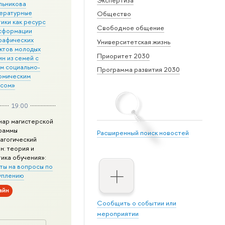
льникова
ературные
Общество
ики как ресурс
Свободное общение
сформации
рафических
Университетская жизнь
ктов молодых
Приоритет 2030
н из семей с
им социально-
Программа развития 2030
омическим
усом»
19:00
нар магистерской
раммы
Расширенный поиск новостей
агогический
н: теория и
тика обучения»:
ты на вопросы по
уплению
айн
Сообщить о событии или
мероприятии