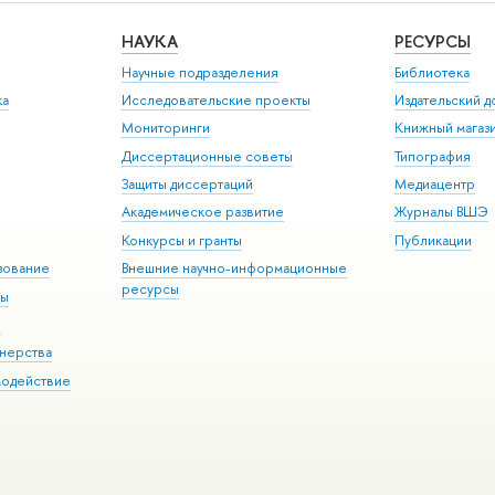
НАУКА
РЕСУРСЫ
Научные подразделения
Библиотека
ка
Исследовательские проекты
Издательский 
Мониторинги
Книжный магаз
Диссертационные советы
Типография
Защиты диссертаций
Медиацентр
Академическое развитие
Журналы ВШЭ
Конкурсы и гранты
Публикации
зование
Внешние научно-информационные
ресурсы
ры
Э
нерства
модействие