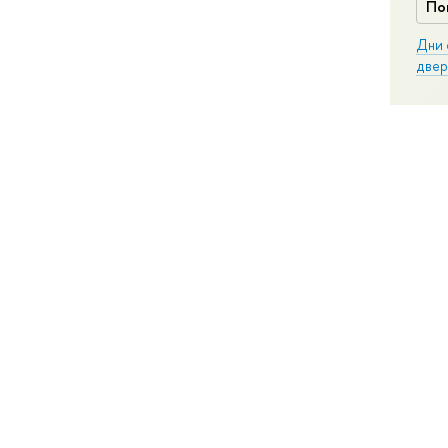
По
Дни 
двер