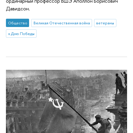
ординарный профессор ВШЭ Аполлон Борисович
Давидсон.
Общество
Великая Отечественная война
ветераны
к Дню Победы