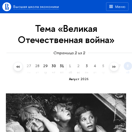
Высшая школа экономики
Меню
Тема «Великая
Отечественная война»
Страница 2 из 2
24
25
26
27
28
29
30
31
1
2
3
4
5
6
7
8
пт
сб
вс
пн
вт
ср
чт
пт
сб
вс
пн
вт
ср
чт
пт
сб
Август 2026