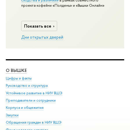
проекта кофейни «Полдень» и «Вышки Онлайн»
Показать все
Дни открытых дверей
О ВЫШКЕ
ОБ
Цифры и факты
Ли
Руководство и структура
Дов
Устойчивое развитие в НИУ ВШЭ
Ол
Преподаватели и сотрудники
При
Корпуса и общежития
Вы
Закупки
При
Обращения граждан в НИУ ВШЭ
Ас
Фонд целевого капитала
До