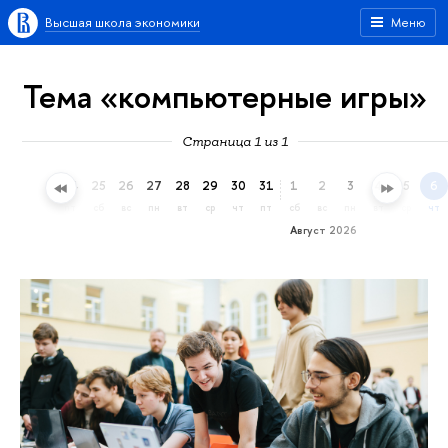
Высшая школа экономики
Меню
Тема «компьютерные игры»
Страница 1 из 1
22
23
24
25
26
27
28
29
30
31
1
2
3
4
5
6
ср
чт
пт
сб
вс
пн
вт
ср
чт
пт
сб
вс
пн
вт
ср
чт
Август 2026