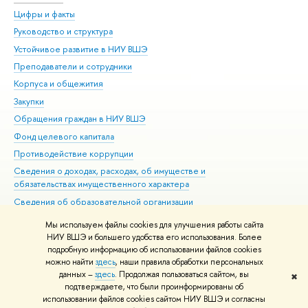
Цифры и факты
Ли
Руководство и структура
Дов
Устойчивое развитие в НИУ ВШЭ
Ол
Преподаватели и сотрудники
При
Корпуса и общежития
Вы
Закупки
При
Обращения граждан в НИУ ВШЭ
Ас
Фонд целевого капитала
До
Противодействие коррупции
Цен
Сведения о доходах, расходах, об имуществе и
Би
обязательствах имущественного характера
Об
Сведения об образовательной организации
Обр
Людям с ограниченными возможностями здоровья
Мы используем файлы cookies для улучшения работы сайта
Единая платежная страница
НИУ ВШЭ и большего удобства его использования. Более
подробную информацию об использовании файлов cookies
Работа в Вышке
можно найти
здесь
, наши правила обработки персональных
данных –
здесь
. Продолжая пользоваться сайтом, вы
✖
Редактору
подтверждаете, что были проинформированы об
© НИУ ВШЭ 1993–2026
Адреса и контакты
Условия использования
использовании файлов cookies сайтом НИУ ВШЭ и согласны