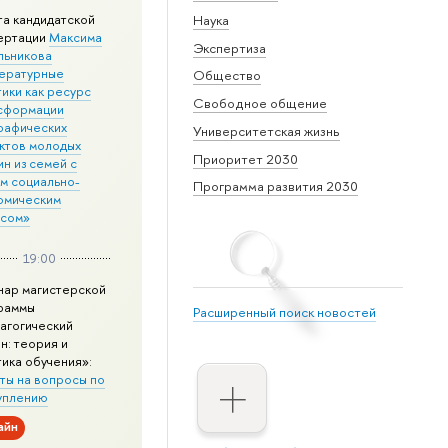
та кандидатской
Наука
ертации
Максима
Экспертиза
льникова
ературные
Общество
ики как ресурс
Свободное общение
сформации
рафических
Университетская жизнь
ктов молодых
Приоритет 2030
н из семей с
им социально-
Программа развития 2030
омическим
усом»
19:00
нар магистерской
раммы
Расширенный поиск новостей
агогический
н: теория и
тика обучения»:
ты на вопросы по
уплению
айн