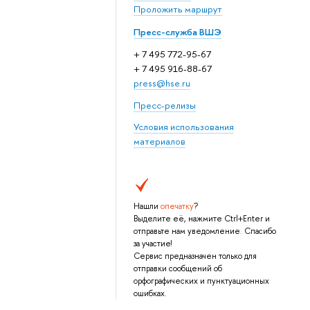
Проложить маршрут
Пресс-служба ВШЭ
+ 7 495 772-95-67
+ 7 495 916-88-67
press@hse.ru
Пресс-релизы
Условия использования
материалов
Нашли
опечатку
?
Выделите её, нажмите Ctrl+Enter и
отправьте нам уведомление. Спасибо
за участие!
Сервис предназначен только для
отправки сообщений об
орфографических и пунктуационных
ошибках.