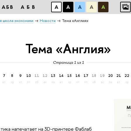
АБВ
АБВ
А
А
А
А
А
я школа экономики
Новости
Тема «Англия»
Тема «Англия»
Страница 1 из 1
7
8
9
10
11
12
13
14
15
16
17
18
19
20
21
22
вт
ср
чт
пт
сб
вс
пн
вт
ср
чт
пт
сб
вс
пн
вт
ср
М
П
стика напечатает на 3D-принтере Фаблаб