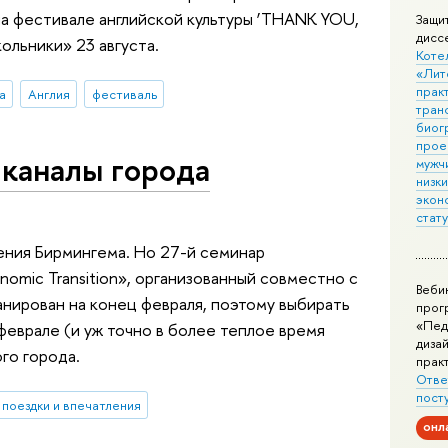
 фестивале английской культуры ‘THANK YOU,
Защи
дисс
ольники» 23 августа.
Коте
«Лит
практ
а
Англия
фестиваль
тран
биог
прое
 каналы города
мужчи
низк
экон
стат
ения Бирмингема. Но 27-й семинар
omic Transition», организованный совместно с
Веби
ланирован на конец февраля, поэтому выбирать
прог
«Пед
феврале (и уж точно в более теплое время
дизай
ого города.
прак
Отве
пост
поездки и впечатления
онл