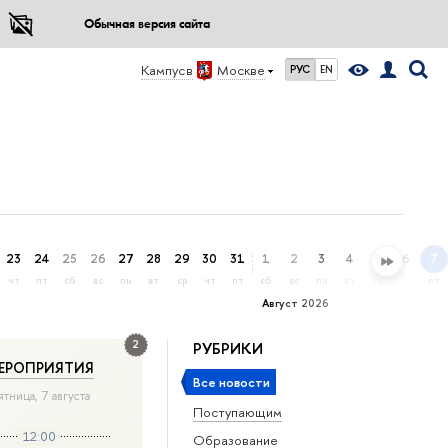
Обычная версия сайта
Кампус в
Москве
РУС
EN
23
24
25
26
27
28
29
30
31
1
2
3
4
5
6
7
чт
пт
сб
вс
пн
вт
ср
чт
пт
сб
вс
пн
вт
ср
чт
пт
Август 2026
2
РУБРИКИ
ЕРОПРИЯТИЯ
Все новости
ятница, 7 августа
Поступающим
12:00
Образование