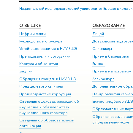
Национальный исследовательский университет Высшая школа э
О ВЫШКЕ
ОБРАЗОВАНИЕ
Цифры и факты
Лицей
Руководство и структура
Довузовская подготов
Устойчивое развитие в НИУ ВШЭ
Олимпиады
Преподаватели и сотрудники
Прием в бакалавриат
Корпуса и общежития
Вышка+
Закупки
Прием в магистратуру
Обращения граждан в НИУ ВШЭ
Аспирантура
Фонд целевого капитала
Дополнительное обра
Противодействие коррупции
Центр развития карье
Сведения о доходах, расходах, об
Бизнес-инкубатор ВШ
имуществе и обязательствах
Образовательные парт
имущественного характера
Обратная связь и взаи
Сведения об образовательной
с получателями услуг
организации