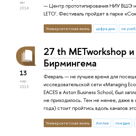
авг
— Центр прототипирования НИУ ВШЭ на
2014
LETO’. Фестиваль пройдет в парке «Сок
Университетская жизнь
цифра дня
не учеб
27 th METworkshop и
Бирмингема
13
Февраль — не лучшее время для посещ
мар
исследовательской сети «Managing Econ
2013
EACES в Aston Business School, был зап
не приходилось. Тем не менее, даже в 
года) стоит пройтись вдоль каналов эт
Университетская жизнь
Англия
поездки