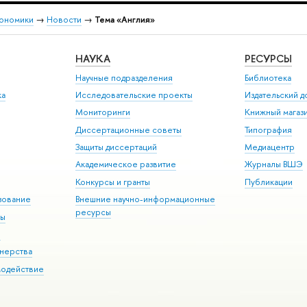
кономики
→
Новости
→
Тема «Англия»
НАУКА
РЕСУРСЫ
Научные подразделения
Библиотека
ка
Исследовательские проекты
Издательский 
Мониторинги
Книжный магаз
Диссертационные советы
Типография
Защиты диссертаций
Медиацентр
Академическое развитие
Журналы ВШЭ
Конкурсы и гранты
Публикации
зование
Внешние научно-информационные
ресурсы
ры
Э
нерства
модействие