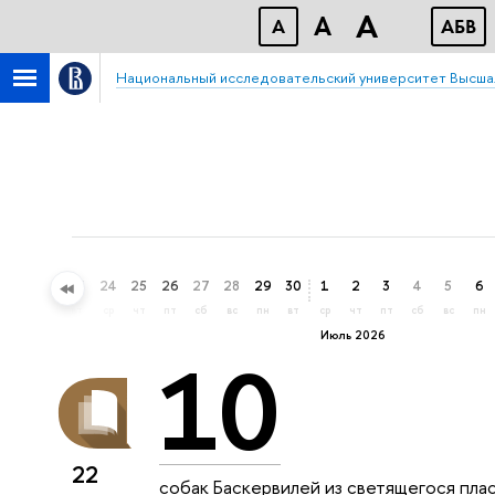
A
A
A
АБВ
Национальный исследовательский университет Высша
21
22
23
24
25
26
27
28
29
30
1
2
3
4
5
6
вс
пн
вт
ср
чт
пт
сб
вс
пн
вт
ср
чт
пт
сб
вс
пн
Июль 2026
10
22
собак Баскервилей из светящегося пла