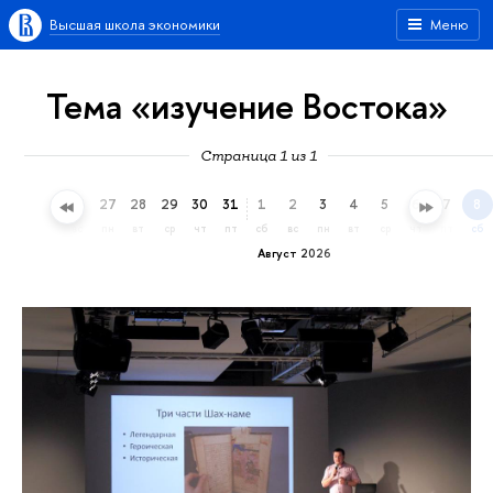
Высшая школа экономики
Меню
Тема «изучение Востока»
Страница 1 из 1
24
25
26
27
28
29
30
31
1
2
3
4
5
6
7
8
пт
сб
вс
пн
вт
ср
чт
пт
сб
вс
пн
вт
ср
чт
пт
сб
Август 2026