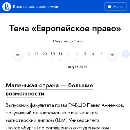
Высшая школа экономики
Меню
Тема «Европейское право»
Страница 1 из 1
24
25
26
27
28
29
30
31
1
2
3
4
5
6
7
8
пт
сб
вс
пн
вт
ср
чт
пт
сб
вс
пн
вт
ср
чт
пт
сб
Август 2026
Маленькая страна — большие
возможности
Выпускник факультета права ГУ-ВШЭ Павел Анненков,
получивший одновременно с вышкинским
магистерский диплом (LLM) Университета
Люксембурга (по соглашению о студенческом