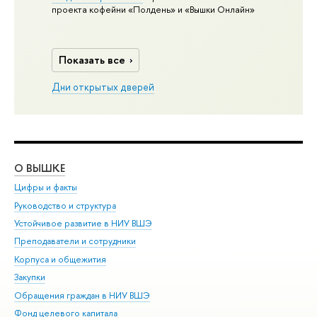
проекта кофейни «Полдень» и «Вышки Онлайн»
Показать все
Дни открытых дверей
О ВЫШКЕ
ОБ
Цифры и факты
Ли
Руководство и структура
Дов
Устойчивое развитие в НИУ ВШЭ
Ол
Преподаватели и сотрудники
При
Корпуса и общежития
Вы
Закупки
При
Обращения граждан в НИУ ВШЭ
Ас
Фонд целевого капитала
До