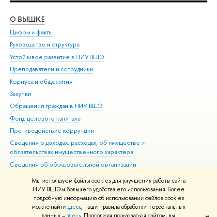
О ВЫШКЕ
ОБ
Цифры и факты
Ли
Руководство и структура
Дов
Устойчивое развитие в НИУ ВШЭ
Ол
Преподаватели и сотрудники
При
Корпуса и общежития
Вы
Закупки
При
Обращения граждан в НИУ ВШЭ
Ас
Фонд целевого капитала
До
Противодействие коррупции
Цен
Сведения о доходах, расходах, об имуществе и
Би
обязательствах имущественного характера
Об
Сведения об образовательной организации
Обр
Людям с ограниченными возможностями здоровья
Мы используем файлы cookies для улучшения работы сайта
Единая платежная страница
НИУ ВШЭ и большего удобства его использования. Более
подробную информацию об использовании файлов cookies
Работа в Вышке
можно найти
здесь
, наши правила обработки персональных
данных –
здесь
. Продолжая пользоваться сайтом, вы