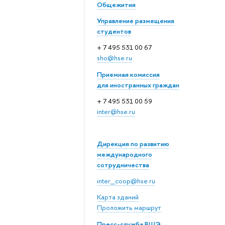
Общежития
Управление размещения
студентов
+ 7 495 531 00 67
sho@hse.ru
Приемная комиссия
для иностранных граждан
+ 7 495 531 00 59
inter@hse.ru
Дирекция по развитию
международного
сотрудничества
inter_coop@hse.ru
Карта зданий
Проложить маршрут
Пресс-служба ВШЭ