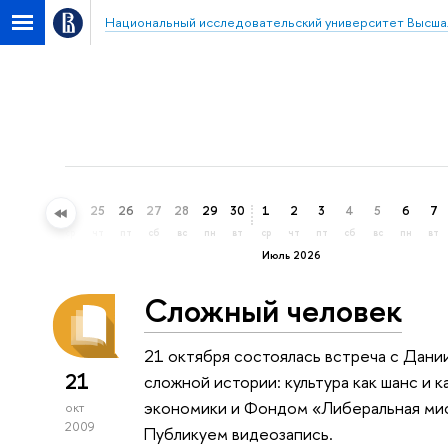
Национальный исследовательский университет Высша
22
23
24
25
26
27
28
29
30
1
2
3
4
5
6
7
пн
вт
ср
чт
пт
сб
вс
пн
вт
ср
чт
пт
сб
вс
пн
вт
Июль 2026
Сложный человек
21 октября состоялась встреча с Дан
21
сложной истории: культура как шанс и 
экономики и Фондом «Либеральная мисс
окт
2009
Публикуем видеозапись.