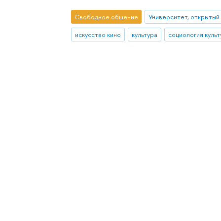
Свободное общение
Университет, открытый
искусство кино
культура
социология культ