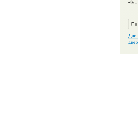
«Выш
По
Дни 
двер