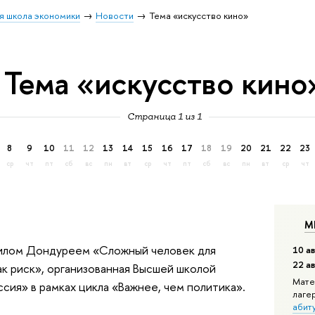
я школа экономики
Новости
Тема «искусство кино»
Тема «искусство кино
Страница 1 из 1
8
9
10
11
12
13
14
15
16
17
18
19
20
21
22
23
ср
чт
пт
сб
вс
пн
вт
ср
чт
пт
сб
вс
пн
вт
ср
чт
М
иилом Дондуреем «Сложный человек для
10 ав
22 а
как риск», организованная Высшей школой
Мате
ия» в рамках цикла «Важнее, чем политика».
лаге
абит