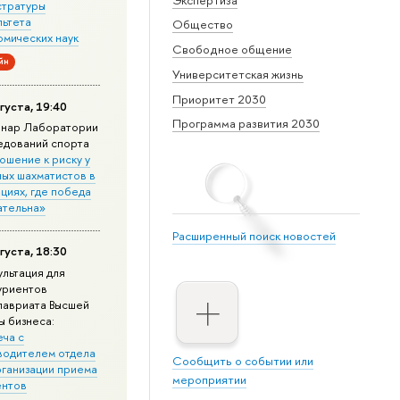
стратуры
льтета
Общество
омических наук
Свободное общение
йн
Университетская жизнь
Приоритет 2030
густа, 19:40
Программа развития 2030
нар Лаборатории
едований спорта
ошение к риску у
ных шахматистов в
циях, где победа
ательна»
Расширенный поиск новостей
густа, 18:30
ультация для
уриентов
лавриата Высшей
ы бизнеса:
еча с
водителем отдела
Сообщить о событии или
рганизации приема
мероприятии
ентов