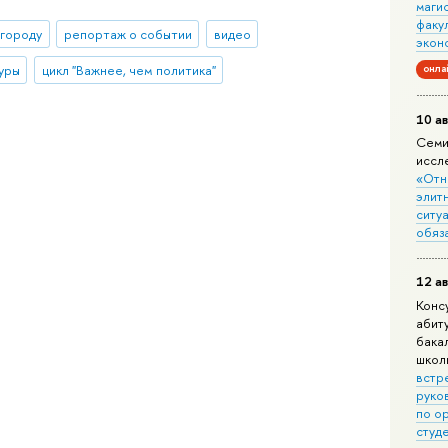
маги
факу
 городу
репортаж о событии
видео
экон
уры
цикл "Важнее, чем политика"
онла
10 ав
Семи
иссл
«Отн
элит
ситуа
обяз
12 ав
Конс
абит
бака
школ
встр
руко
по о
студ