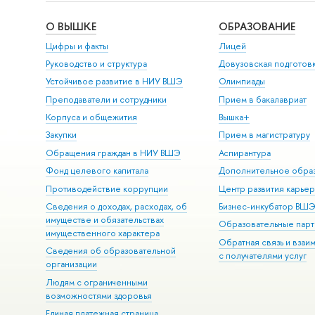
О ВЫШКЕ
ОБРАЗОВАНИЕ
Цифры и факты
Лицей
Руководство и структура
Довузовская подготов
Устойчивое развитие в НИУ ВШЭ
Олимпиады
Преподаватели и сотрудники
Прием в бакалавриат
Корпуса и общежития
Вышка+
Закупки
Прием в магистратуру
Обращения граждан в НИУ ВШЭ
Аспирантура
Фонд целевого капитала
Дополнительное обра
Противодействие коррупции
Центр развития карье
Сведения о доходах, расходах, об
Бизнес-инкубатор ВШ
имуществе и обязательствах
Образовательные парт
имущественного характера
Обратная связь и взаи
Сведения об образовательной
с получателями услуг
организации
Людям с ограниченными
возможностями здоровья
Единая платежная страница