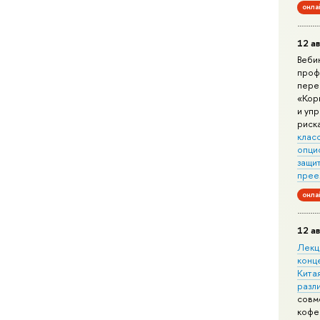
онла
12 ав
Веби
проф
пере
«Кор
и уп
риск
клас
опци
защит
прее
онла
12 ав
Лекц
конц
Китая
разл
совм
кофе