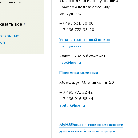
Для соединения с внутренним
ки Онлайн»
номером подразделения/
сотрудника:
+7 495 531-00-00
казать все
+ 7 495 772-95-90
открытых
Узнать телефонный номер
ей
сотрудника
Факс: + 7 495 628-79-31
hse@hse.ru
Приемная комиссия
Москва, ул. Мясницкая, д. 20
+ 7 495 771 32 42
+ 7 495 916 88 44
abitur@hse.ru
MyHSEhouse - твои возможности
для жизни в большом городе