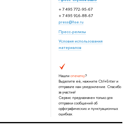
+ 7 495 772-95-67
+ 7 495 916-88-67
press@hse.ru
Пресс-релизы
Условия использования
материалов
Нашли
опечатку
?
Выделите её, нажмите Ctrl+Enter и
отправьте нам уведомление. Спасибо
за участие!
Сервис предназначен только для
отправки сообщений об
орфографических и пунктуационных
ошибках.