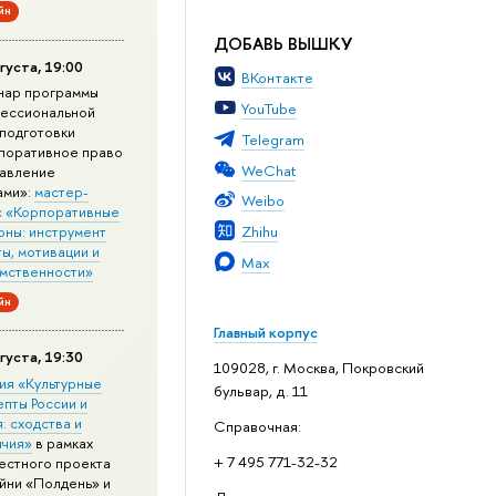
йн
ДОБАВЬ ВЫШКУ
густа, 19:00
ВКонтакте
нар программы
YouTube
ессиональной
подготовки
Telegram
поративное право
WeChat
равление
ами»:
мастер-
Weibo
с «Корпоративные
Zhihu
оны: инструмент
ы, мотивации и
Max
мственности»
йн
Главный корпус
густа, 19:30
109028, г. Москва, Покровский
ия «Культурные
бульвар, д. 11
епты России и
: сходства и
Справочная:
ичия»
в рамках
+ 7 495 771-32-32
естного проекта
йни «Полдень» и