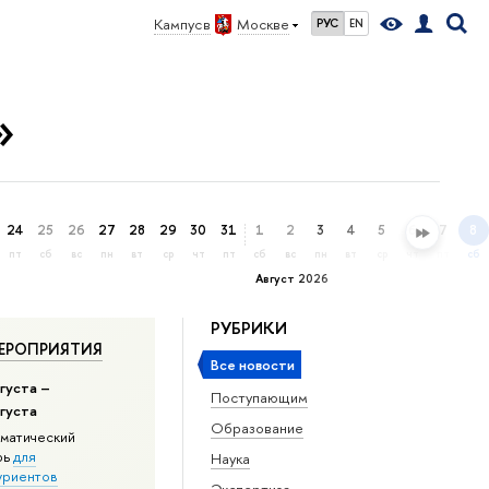
Кампус в
Москве
РУС
EN
»
24
25
26
27
28
29
30
31
1
2
3
4
5
6
7
8
пт
сб
вс
пн
вт
ср
чт
пт
сб
вс
пн
вт
ср
чт
пт
сб
Август 2026
РУБРИКИ
ЕРОПРИЯТИЯ
Все новости
густа –
Поступающим
вгуста
Образование
матический
рь
для
Наука
уриентов
Экспертиза