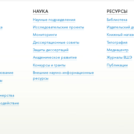
НАУКА
РЕСУРСЫ
Научные подразделения
Библиотека
ка
Исследовательские проекты
Издательский 
Мониторинги
Книжный магаз
Диссертационные советы
Типография
Защиты диссертаций
Медиацентр
Академическое развитие
Журналы ВШЭ
Конкурсы и гранты
Публикации
зование
Внешние научно-информационные
ресурсы
ры
Э
нерства
модействие