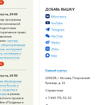
йн
ДОБАВЬ ВЫШКУ
густа, 19:00
ВКонтакте
нар программы
YouTube
ессиональной
подготовки
Telegram
поративное право
WeChat
равление
ами»:
мастер-
Weibo
с «Корпоративные
Zhihu
оны: инструмент
ы, мотивации и
Max
мственности»
йн
Главный корпус
густа, 19:30
109028, г. Москва, Покровский
ия «Культурные
бульвар, д. 11
епты России и
: сходства и
Справочная:
ичия»
в рамках
+ 7 495 771-32-32
естного проекта
йни «Полдень» и