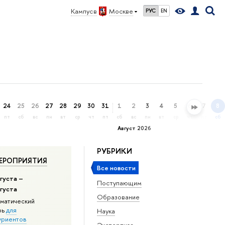
Кампус в
Москве
РУС
EN
24
25
26
27
28
29
30
31
1
2
3
4
5
6
7
8
пт
сб
вс
пн
вт
ср
чт
пт
сб
вс
пн
вт
ср
чт
пт
сб
Август 2026
РУБРИКИ
ЕРОПРИЯТИЯ
Все новости
густа –
Поступающим
вгуста
Образование
матический
рь
для
Наука
уриентов
Экспертиза