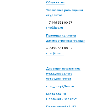
Общежития
Управление размещения
студентов
+ 7 495 531 00 67
sho@hse.ru
Приемная комиссия
для иностранных граждан
+ 7 495 531 00 59
inter@hse.ru
Дирекция по развитию
международного
сотрудничества
inter_coop@hse.ru
Карта зданий
Проложить маршрут
Пресс-служба ВШЭ