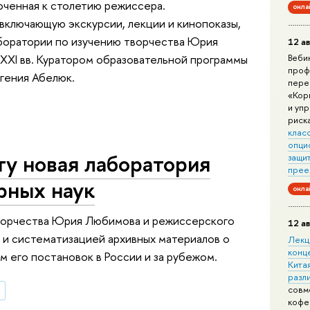
роченная к столетию режиссера.
онла
включающую экскурсии, лекции и кинопоказы,
боратории по изучению творчества Юрия
12 ав
XXI вв. Куратором образовательной программы
Веби
проф
гения Абелюк.
пере
«Кор
и уп
риск
клас
опци
ту новая лаборатория
защит
прее
рных наук
онла
творчества Юрия Любимова и режиссерского
12 ав
м и систематизацией архивных материалов о
Лекц
конц
 его постановок в России и за рубежом.
Китая
разл
совм
в
кофе