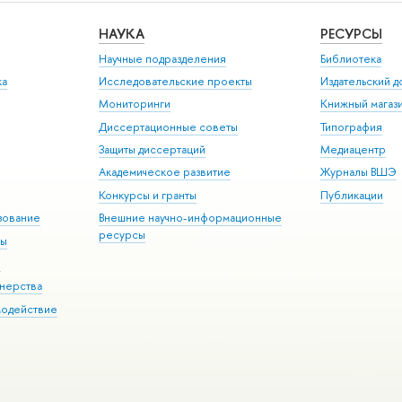
НАУКА
РЕСУРСЫ
Научные подразделения
Библиотека
ка
Исследовательские проекты
Издательский 
Мониторинги
Книжный магаз
Диссертационные советы
Типография
Защиты диссертаций
Медиацентр
Академическое развитие
Журналы ВШЭ
Конкурсы и гранты
Публикации
зование
Внешние научно-информационные
ресурсы
ры
Э
нерства
модействие