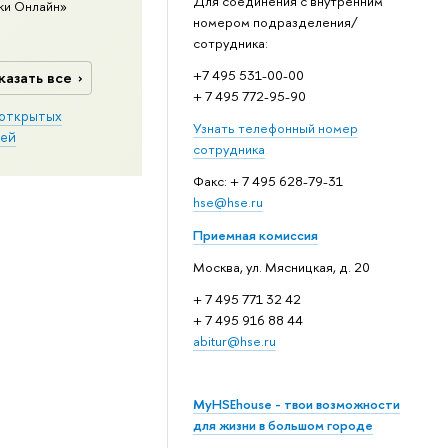
Для соединения с внутренним
ки Онлайн»
номером подразделения/
сотрудника:
+7 495 531-00-00
казать все
+ 7 495 772-95-90
открытых
Узнать телефонный номер
ей
сотрудника
Факс: + 7 495 628-79-31
hse@hse.ru
Приемная комиссия
Москва, ул. Мясницкая, д. 20
+ 7 495 771 32 42
+ 7 495 916 88 44
abitur@hse.ru
MyHSEhouse - твои возможности
для жизни в большом городе