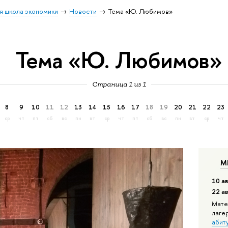
я школа экономики
Новости
Тема «Ю. Любимов»
Тема «Ю. Любимов»
Страница 1 из 1
8
9
10
11
12
13
14
15
16
17
18
19
20
21
22
23
ср
чт
пт
сб
вс
пн
вт
ср
чт
пт
сб
вс
пн
вт
ср
чт
М
10 ав
22 а
Мате
лаге
абит