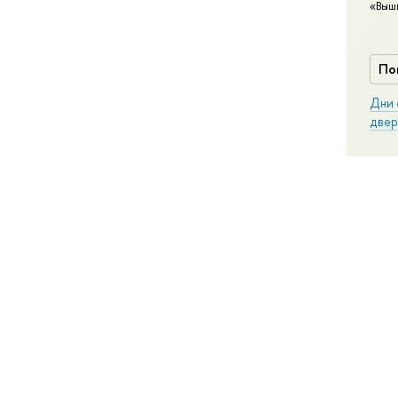
«Выш
По
Дни 
двер