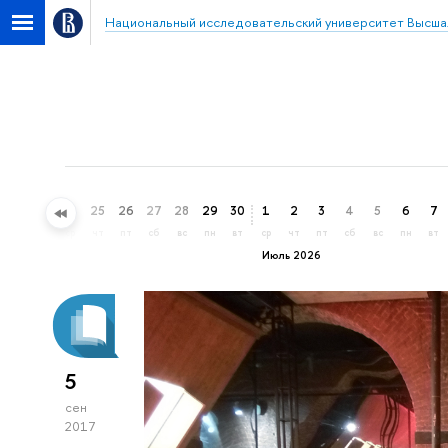
Национальный исследовательский университет Высша
22
23
24
25
26
27
28
29
30
1
2
3
4
5
6
7
пн
вт
ср
чт
пт
сб
вс
пн
вт
ср
чт
пт
сб
вс
пн
вт
Июль 2026
5
сен
2017