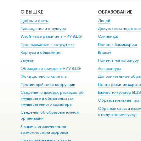
О ВЫШКЕ
ОБРАЗОВАНИЕ
Цифры и факты
Лицей
Руководство и структура
Довузовская подготов
Устойчивое развитие в НИУ ВШЭ
Олимпиады
Преподаватели и сотрудники
Прием в бакалавриат
Корпуса и общежития
Вышка+
Закупки
Прием в магистратуру
Обращения граждан в НИУ ВШЭ
Аспирантура
Фонд целевого капитала
Дополнительное обра
Противодействие коррупции
Центр развития карье
Сведения о доходах, расходах, об
Бизнес-инкубатор ВШ
имуществе и обязательствах
Образовательные парт
имущественного характера
Обратная связь и взаи
Сведения об образовательной
с получателями услуг
организации
Людям с ограниченными
возможностями здоровья
Единая платежная страница