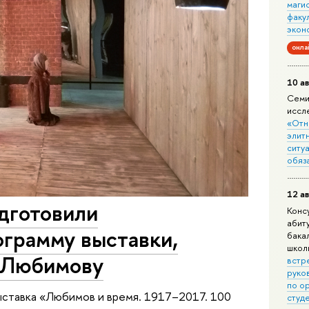
маги
факу
экон
онла
10 ав
Семи
иссл
«Отн
элит
ситуа
обяз
12 ав
дготовили
Конс
абит
ограмму выставки,
бака
школ
 Любимову
встр
руко
по о
ыставка «Любимов и время. 1917–2017. 100
студ