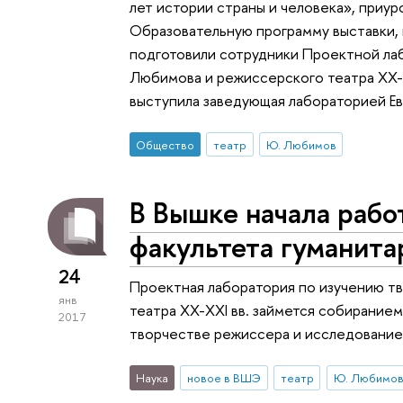
лет истории страны и человека», приу
Образовательную программу выставки, 
подготовили сотрудники Проектной ла
Любимова и режиссерского театра XX-
выступила заведующая лабораторией Ев
Общество
театр
Ю. Любимов
В Вышке начала рабо
факультета гуманита
24
Проектная лаборатория по изучению 
янв
театра XX-XXI вв. займется собирание
2017
творчестве режиссера и исследованием
Наука
новое в ВШЭ
театр
Ю. Любимо