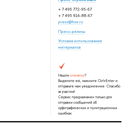
+ 7 495 772-95-67
+ 7 495 916-88-67
press@hse.ru
Пресс-релизы
Условия использования
материалов
Нашли
опечатку
?
Выделите её, нажмите Ctrl+Enter и
отправьте нам уведомление. Спасибо
за участие!
Сервис предназначен только для
отправки сообщений об
орфографических и пунктуационных
ошибках.