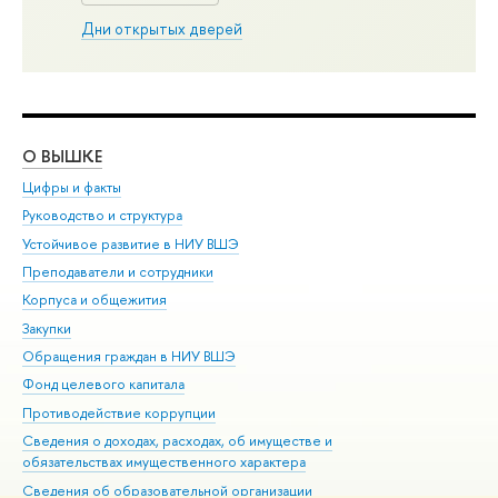
Дни открытых дверей
О ВЫШКЕ
ОБ
Цифры и факты
Ли
Руководство и структура
Дов
Устойчивое развитие в НИУ ВШЭ
Ол
Преподаватели и сотрудники
При
Корпуса и общежития
Вы
Закупки
При
Обращения граждан в НИУ ВШЭ
Ас
Фонд целевого капитала
До
Противодействие коррупции
Цен
Сведения о доходах, расходах, об имуществе и
Би
обязательствах имущественного характера
Об
Сведения об образовательной организации
Обр