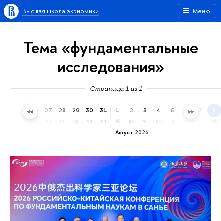
Высшая школа экономики
Меню
Тема «фундаментальные
исследования»
Страница 1 из 1
24
25
26
27
28
29
30
31
1
2
3
4
5
6
7
8
пт
сб
вс
пн
вт
ср
чт
пт
сб
вс
пн
вт
ср
чт
пт
сб
Август 2026