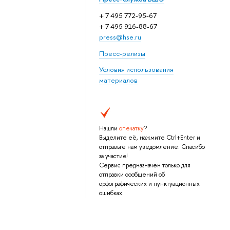
+ 7 495 772-95-67
+ 7 495 916-88-67
press@hse.ru
Пресс-релизы
Условия использования
материалов
Нашли
опечатку
?
Выделите её, нажмите Ctrl+Enter и
отправьте нам уведомление. Спасибо
за участие!
Сервис предназначен только для
отправки сообщений об
орфографических и пунктуационных
ошибках.