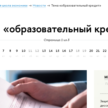
я школа экономики
Новости
Тема «образовательный кредит»
 «образовательный кр
Страница 1 из 3
7
8
9
10
11
12
13
14
15
16
17
18
19
20
21
22
вт
ср
чт
пт
сб
вс
пн
вт
ср
чт
пт
сб
вс
пн
вт
ср
М
П
Защи
дисс