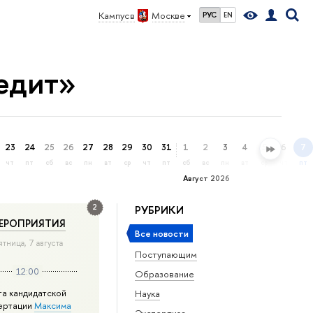
Кампус в
Москве
РУС
EN
едит»
23
24
25
26
27
28
29
30
31
1
2
3
4
5
6
7
чт
пт
сб
вс
пн
вт
ср
чт
пт
сб
вс
пн
вт
ср
чт
пт
Август 2026
2
РУБРИКИ
ЕРОПРИЯТИЯ
Все новости
ятница, 7 августа
Поступающим
12:00
Образование
та кандидатской
Наука
ертации
Максима
Экспертиза