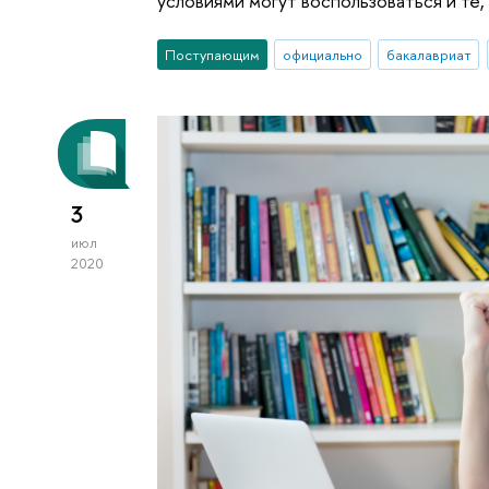
условиями могут воспользоваться и те,
Поступающим
официально
бакалавриат
3
июл
2020