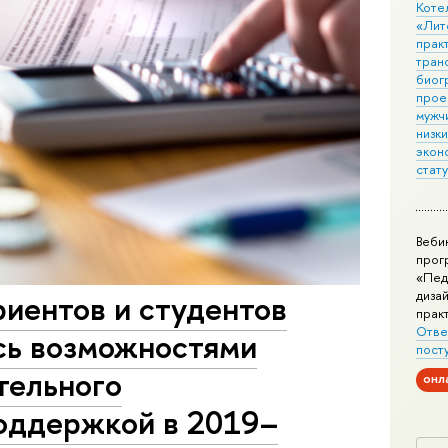
Коте
«Лит
практ
тран
биог
прое
мужчи
низк
экон
стат
Веби
прог
«Пед
дизай
риентов и студентов
прак
Отве
сь возможностями
пост
тельного
онл
поддержкой в 2019–