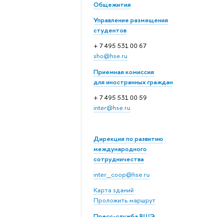
Общежития
Управление размещения
студентов
+ 7 495 531 00 67
sho@hse.ru
Приемная комиссия
для иностранных граждан
+ 7 495 531 00 59
inter@hse.ru
Дирекция по развитию
международного
сотрудничества
inter_coop@hse.ru
Карта зданий
Проложить маршрут
Пресс-служба ВШЭ