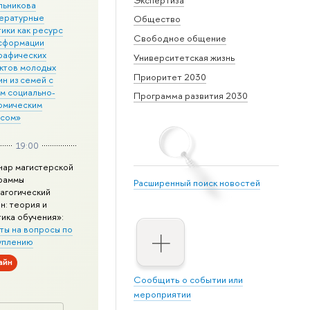
льникова
ературные
Общество
ики как ресурс
Свободное общение
сформации
рафических
Университетская жизнь
ктов молодых
Приоритет 2030
н из семей с
им социально-
Программа развития 2030
омическим
усом»
19:00
нар магистерской
раммы
Расширенный поиск новостей
агогический
н: теория и
тика обучения»:
ты на вопросы по
уплению
айн
Сообщить о событии или
мероприятии