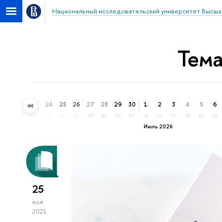
Национальный исследовательский университет Высша
Тема
21
22
23
24
25
26
27
28
29
30
1
2
3
4
5
6
вс
пн
вт
ср
чт
пт
сб
вс
пн
вт
ср
чт
пт
сб
вс
пн
Июль 2026
25
ноя
2021