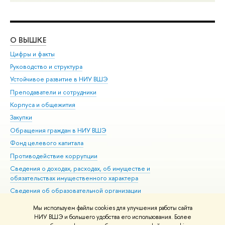
О ВЫШКЕ
ОБ
Цифры и факты
Ли
Руководство и структура
Дов
Устойчивое развитие в НИУ ВШЭ
Ол
Преподаватели и сотрудники
При
Корпуса и общежития
Вы
Закупки
При
Обращения граждан в НИУ ВШЭ
Ас
Фонд целевого капитала
До
Противодействие коррупции
Цен
Сведения о доходах, расходах, об имуществе и
Би
обязательствах имущественного характера
Об
Сведения об образовательной организации
Обр
Людям с ограниченными возможностями здоровья
Мы используем файлы cookies для улучшения работы сайта
Единая платежная страница
НИУ ВШЭ и большего удобства его использования. Более