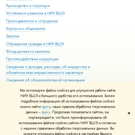
Руководство и структура
Дов
Устойчивое развитие в НИУ ВШЭ
Ол
Преподаватели и сотрудники
При
Корпуса и общежития
Вы
Закупки
При
Обращения граждан в НИУ ВШЭ
Ас
Фонд целевого капитала
До
Противодействие коррупции
Цен
Сведения о доходах, расходах, об имуществе и
Би
обязательствах имущественного характера
Об
Сведения об образовательной организации
Обр
Людям с ограниченными возможностями здоровья
Мы используем файлы cookies для улучшения работы сайта
Единая платежная страница
НИУ ВШЭ и большего удобства его использования. Более
подробную информацию об использовании файлов cookies
Работа в Вышке
можно найти
здесь
, наши правила обработки персональных
данных –
здесь
. Продолжая пользоваться сайтом, вы
✖
Редактору
подтверждаете, что были проинформированы об
© НИУ ВШЭ 1993–2026
Адреса и контакты
Условия использования
использовании файлов cookies сайтом НИУ ВШЭ и согласны
с нашими правилами обработки персональных данных. Вы
материалов
Политика конфиденциальности
Карта сайта
можете отключить файлы cookies в настройках Вашего
Шрифты HSE Sans и HSE Slab разработаны в
Школе дизайна НИУ ВШЭ