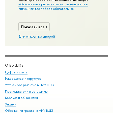
«Отношение к риску у элитных шахматистов в
ситуациях, где победа обязательна»
Показать все
Дни открытых дверей
О ВЫШКЕ
ОБ
Цифры и факты
Ли
Руководство и структура
Дов
Устойчивое развитие в НИУ ВШЭ
Ол
Преподаватели и сотрудники
При
Корпуса и общежития
Вы
Закупки
При
Обращения граждан в НИУ ВШЭ
Ас