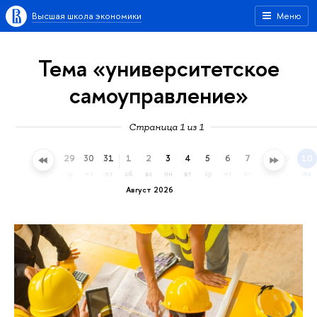
Высшая школа экономики
Меню
Тема «университетское
самоуправление»
Страница 1 из 1
26
27
28
29
30
31
1
2
3
4
5
6
7
8
9
10
вс
пн
вт
ср
чт
пт
сб
вс
пн
вт
ср
чт
пт
сб
вс
пн
Август 2026