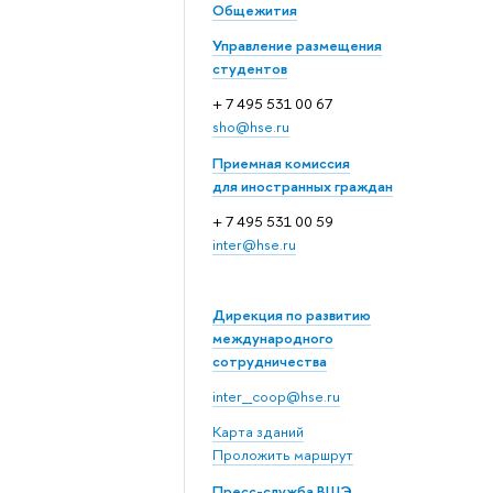
Общежития
Управление размещения
студентов
+ 7 495 531 00 67
sho@hse.ru
Приемная комиссия
для иностранных граждан
+ 7 495 531 00 59
inter@hse.ru
Дирекция по развитию
международного
сотрудничества
inter_coop@hse.ru
Карта зданий
Проложить маршрут
Пресс-служба ВШЭ