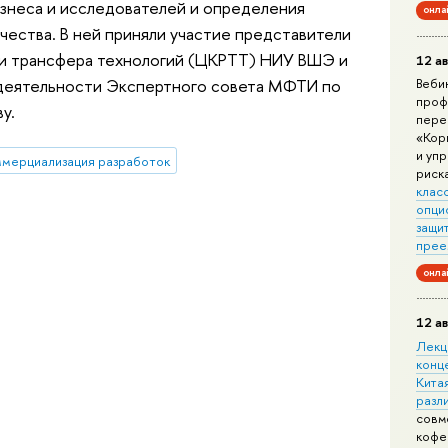
знеса и исследователей и определения
онла
чества. В ней приняли участие представители
 и трансфера технологий (ЦКРТТ) НИУ ВШЭ и
12 ав
деятельности Экспертного совета МФТИ по
Веби
проф
у.
пере
«Кор
и уп
мерциализация разработок
риск
клас
опци
защит
прее
онла
12 ав
Лекц
конц
Китая
разл
совм
кофе