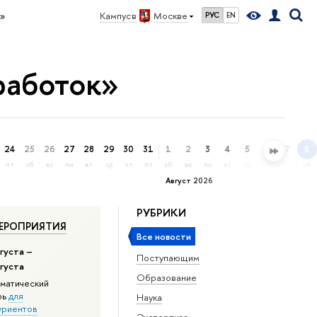
»
Кампус в
Москве
РУС
EN
работок»
24
25
26
27
28
29
30
31
1
2
3
4
5
6
7
8
пт
сб
вс
пн
вт
ср
чт
пт
сб
вс
пн
вт
ср
чт
пт
сб
Август 2026
РУБРИКИ
ЕРОПРИЯТИЯ
Все новости
густа –
Поступающим
вгуста
Образование
матический
рь
для
Наука
уриентов
Экспертиза