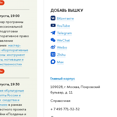
йн
ДОБАВЬ ВЫШКУ
густа, 19:00
ВКонтакте
нар программы
YouTube
ессиональной
подготовки
Telegram
поративное право
WeChat
равление
ами»:
мастер-
Weibo
с «Корпоративные
Zhihu
оны: инструмент
ы, мотивации и
Max
мственности»
йн
Главный корпус
густа, 19:30
109028, г. Москва, Покровский
ия «Культурные
бульвар, д. 11
епты России и
: сходства и
Справочная:
ичия»
в рамках
+ 7 495 771-32-32
естного проекта
йни «Полдень» и