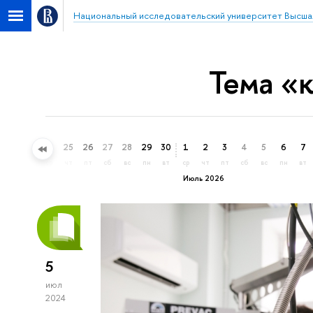
Национальный исследовательский университет Высша
Тема «
22
23
24
25
26
27
28
29
30
1
2
3
4
5
6
7
пн
вт
ср
чт
пт
сб
вс
пн
вт
ср
чт
пт
сб
вс
пн
вт
Июль 2026
5
июл
2024