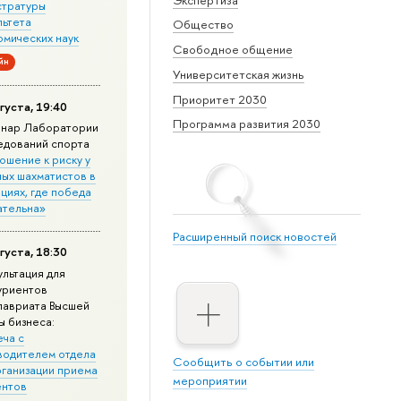
стратуры
льтета
Общество
омических наук
Свободное общение
йн
Университетская жизнь
Приоритет 2030
густа, 19:40
Программа развития 2030
нар Лаборатории
едований спорта
ошение к риску у
ных шахматистов в
циях, где победа
ательна»
Расширенный поиск новостей
густа, 18:30
ультация для
уриентов
лавриата Высшей
ы бизнеса:
еча с
водителем отдела
Сообщить о событии или
рганизации приема
мероприятии
ентов