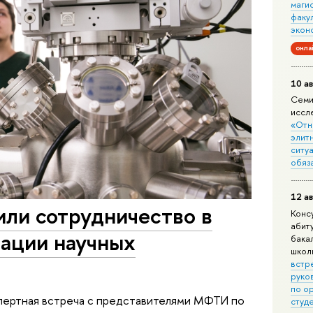
маги
факу
экон
онла
10 ав
Семи
иссл
«Отн
элит
ситуа
обяз
12 ав
ли сотрудничество в
Конс
абит
ации научных
бака
школ
встр
руко
по о
пертная встреча с представителями МФТИ по
студ