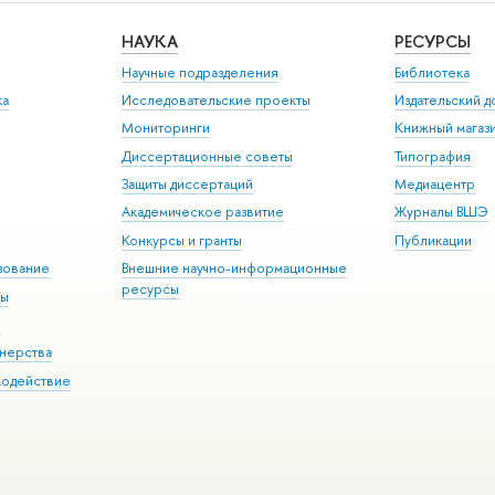
НАУКА
РЕСУРСЫ
Научные подразделения
Библиотека
ка
Исследовательские проекты
Издательский 
Мониторинги
Книжный магаз
Диссертационные советы
Типография
Защиты диссертаций
Медиацентр
Академическое развитие
Журналы ВШЭ
Конкурсы и гранты
Публикации
зование
Внешние научно-информационные
ресурсы
ры
Э
нерства
модействие