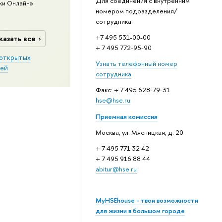
Для соединения с внутренним
ки Онлайн»
номером подразделения/
сотрудника:
+7 495 531-00-00
казать все
+ 7 495 772-95-90
открытых
Узнать телефонный номер
ей
сотрудника
Факс: + 7 495 628-79-31
hse@hse.ru
Приемная комиссия
Москва, ул. Мясницкая, д. 20
+ 7 495 771 32 42
+ 7 495 916 88 44
abitur@hse.ru
MyHSEhouse - твои возможности
для жизни в большом городе