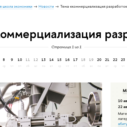
я школа экономики
Новости
Тема «коммерциализация разработок
коммерциализация раз
Страница 1 из 1
8
9
10
11
12
13
14
15
16
17
18
19
20
21
22
23
ср
чт
пт
сб
вс
пн
вт
ср
чт
пт
сб
вс
пн
вт
ср
чт
М
10 ав
22 а
Мате
лаге
абит