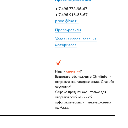
+ 7 495 772-95-67
+ 7 495 916-88-67
press@hse.ru
Пресс-релизы
Условия использования
материалов
Нашли
опечатку
?
Выделите её, нажмите Ctrl+Enter и
отправьте нам уведомление. Спасибо
за участие!
Сервис предназначен только для
отправки сообщений об
орфографических и пунктуационных
ошибках.