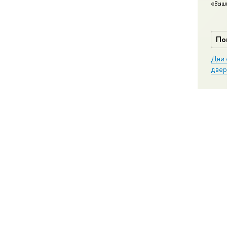
«Выш
По
Дни 
двер