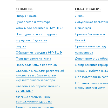
О ВЫШКЕ
ОБРАЗОВАНИЕ
Цифры и факты
Лицей
Руководство и структура
Довузовская подготов
Устойчивое развитие в НИУ ВШЭ
Олимпиады
Преподаватели и сотрудники
Прием в бакалавриат
Корпуса и общежития
Вышка+
Закупки
Прием в магистратуру
Обращения граждан в НИУ ВШЭ
Аспирантура
Фонд целевого капитала
Дополнительное обра
Противодействие коррупции
Центр развития карье
Сведения о доходах, расходах, об
Бизнес-инкубатор ВШ
имуществе и обязательствах
Образовательные парт
имущественного характера
Обратная связь и взаи
Сведения об образовательной
с получателями услуг
организации
Людям с ограниченными
возможностями здоровья
Единая платежная страница