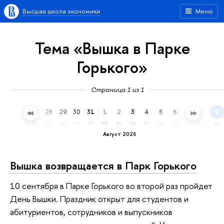
Высшая школа экономики
Меню
Тема «Вышка в Парке
Горького»
Страница 1 из 1
25
26
27
28
29
30
31
1
2
3
4
5
6
7
8
9
сб
вс
пн
вт
ср
чт
пт
сб
вс
пн
вт
ср
чт
пт
сб
вс
Август 2026
Вышка возвращается в Парк Горького
10 сентября в Парке Горького во второй раз пройдет
День Вышки. Праздник открыт для студентов и
абитуриентов, сотрудников и выпускников