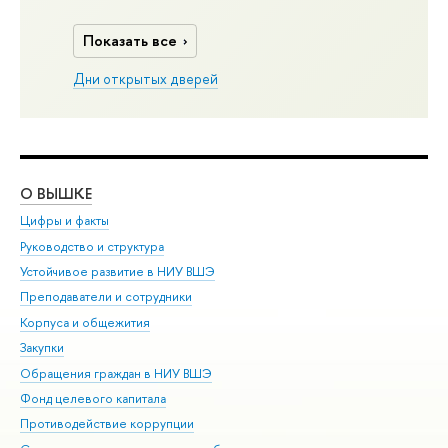
Показать все
Дни открытых дверей
О ВЫШКЕ
ОБ
Цифры и факты
Ли
Руководство и структура
Дов
Устойчивое развитие в НИУ ВШЭ
Ол
Преподаватели и сотрудники
При
Корпуса и общежития
Вы
Закупки
При
Обращения граждан в НИУ ВШЭ
Ас
Фонд целевого капитала
До
Противодействие коррупции
Цен