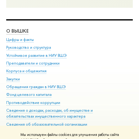
О ВЫШКЕ
ОБ
Цифры и факты
Ли
Руководство и структура
Дов
Устойчивое развитие в НИУ ВШЭ
Ол
Преподаватели и сотрудники
При
Корпуса и общежития
Вы
Закупки
При
Обращения граждан в НИУ ВШЭ
Ас
Фонд целевого капитала
До
Противодействие коррупции
Цен
Сведения о доходах, расходах, об имуществе и
Би
обязательствах имущественного характера
Об
Сведения об образовательной организации
Обр
Людям с ограниченными возможностями здоровья
Мы используем файлы cookies для улучшения работы сайта