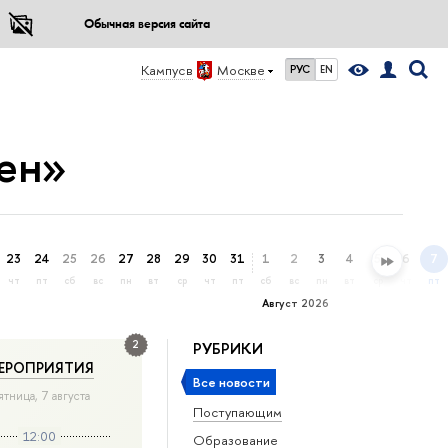
Обычная версия сайта
Кампус в
Москве
РУС
EN
ен»
23
24
25
26
27
28
29
30
31
1
2
3
4
5
6
7
чт
пт
сб
вс
пн
вт
ср
чт
пт
сб
вс
пн
вт
ср
чт
пт
Август 2026
2
РУБРИКИ
ЕРОПРИЯТИЯ
Все новости
ятница, 7 августа
Поступающим
12:00
Образование