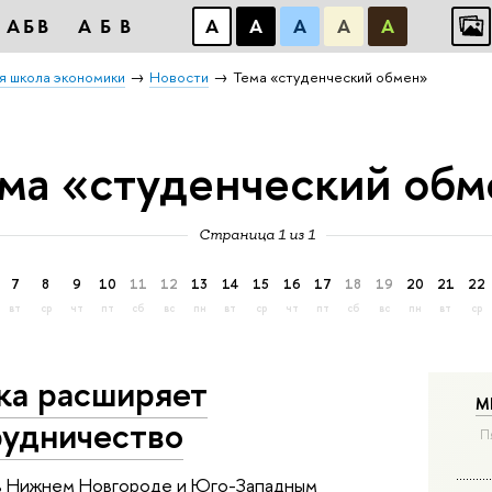
АБВ
АБВ
А
А
А
А
А
я школа экономики
Новости
Тема «студенческий обмен»
ма «студенческий обм
Страница 1 из 1
7
8
9
10
11
12
13
14
15
16
17
18
19
20
21
22
вт
ср
чт
пт
сб
вс
пн
вт
ср
чт
пт
сб
вс
пн
вт
ср
ка расширяет
М
удничество
П
 в Нижнем Новгороде и Юго-Западным