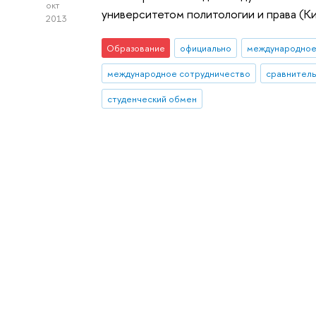
окт
университетом политологии и права (К
2013
Образование
официально
международное
международное сотрудничество
сравнител
студенческий обмен