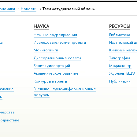
кономики
→
Новости
→
Тема «студенческий обмен»
НАУКА
РЕСУРСЫ
Научные подразделения
Библиотека
ка
Исследовательские проекты
Издательский 
Мониторинги
Книжный магаз
Диссертационные советы
Типография
Защиты диссертаций
Медиацентр
Академическое развитие
Журналы ВШЭ
Конкурсы и гранты
Публикации
зование
Внешние научно-информационные
ресурсы
ры
Э
нерства
модействие