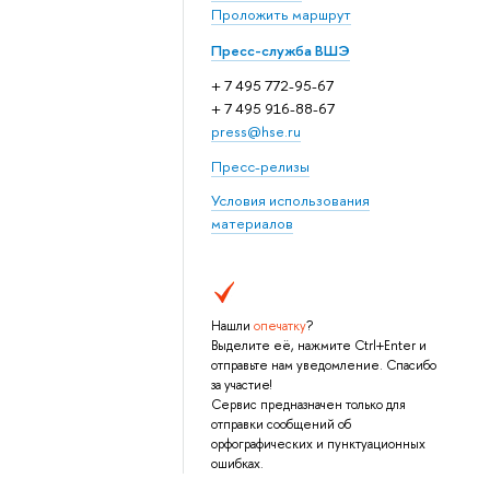
Проложить маршрут
Пресс-служба ВШЭ
+ 7 495 772-95-67
+ 7 495 916-88-67
press@hse.ru
Пресс-релизы
Условия использования
материалов
Нашли
опечатку
?
Выделите её, нажмите Ctrl+Enter и
отправьте нам уведомление. Спасибо
за участие!
Сервис предназначен только для
отправки сообщений об
орфографических и пунктуационных
ошибках.