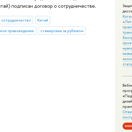
итай) подписан договор о сотрудничестве.
Защи
дисс
Коте
 сотрудничество
Китай
«Лит
практ
ьное правоведение
стажировки за рубежом
тран
биог
прое
мужчи
низк
экон
стат
Веби
прог
«Пед
дизай
прак
Отве
пост
онл