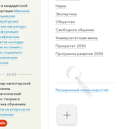
та кандидатской
Наука
ертации
Максима
Экспертиза
льникова
ературные
Общество
ики как ресурс
Свободное общение
сформации
рафических
Университетская жизнь
ктов молодых
Приоритет 2030
н из семей с
им социально-
Программа развития 2030
омическим
усом»
19:00
нар магистерской
раммы
Расширенный поиск новостей
агогический
н: теория и
тика обучения»:
ты на вопросы по
уплению
айн