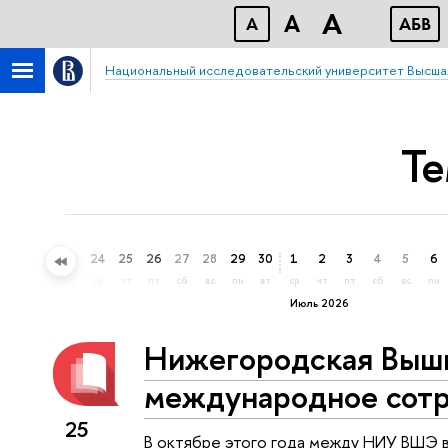
A
A
A
АБВ
Национальный исследовательский университет Высша
Те
21
22
23
24
25
26
27
28
29
30
1
2
3
4
5
6
вс
пн
вт
ср
чт
пт
сб
вс
пн
вт
ср
чт
пт
сб
вс
пн
Июль 2026
Нижегородская Выш
международное сотр
25
В октябре этого года между НИУ ВШЭ