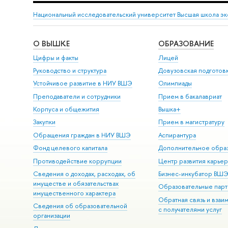
Национальный исследовательский университет Высшая школа э
О ВЫШКЕ
ОБРАЗОВАНИЕ
Цифры и факты
Лицей
Руководство и структура
Довузовская подготов
Устойчивое развитие в НИУ ВШЭ
Олимпиады
Преподаватели и сотрудники
Прием в бакалавриат
Корпуса и общежития
Вышка+
Закупки
Прием в магистратуру
Обращения граждан в НИУ ВШЭ
Аспирантура
Фонд целевого капитала
Дополнительное обра
Противодействие коррупции
Центр развития карье
Сведения о доходах, расходах, об
Бизнес-инкубатор ВШ
имуществе и обязательствах
Образовательные парт
имущественного характера
Обратная связь и взаи
Сведения об образовательной
с получателями услуг
организации