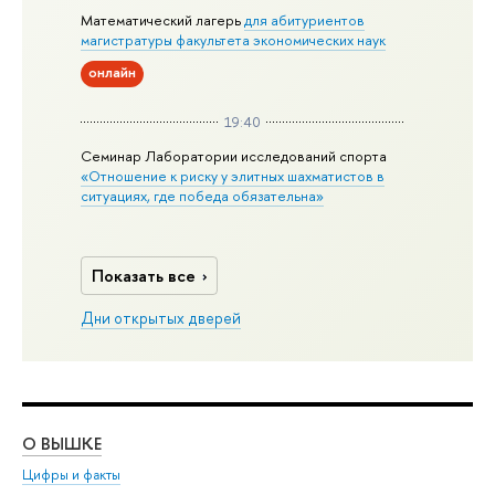
Математический лагерь
для абитуриентов
магистратуры факультета экономических наук
онлайн
19:40
Семинар Лаборатории исследований спорта
«Отношение к риску у элитных шахматистов в
ситуациях, где победа обязательна»
Показать все
Дни открытых дверей
О ВЫШКЕ
ОБ
Цифры и факты
Ли