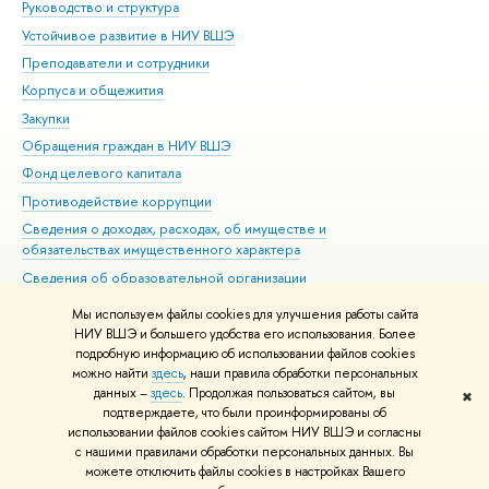
Руководство и структура
Дов
Устойчивое развитие в НИУ ВШЭ
Ол
Преподаватели и сотрудники
При
Корпуса и общежития
Вы
Закупки
При
Обращения граждан в НИУ ВШЭ
Ас
Фонд целевого капитала
До
Противодействие коррупции
Цен
Сведения о доходах, расходах, об имуществе и
Би
обязательствах имущественного характера
Об
Сведения об образовательной организации
Обр
Людям с ограниченными возможностями здоровья
Мы используем файлы cookies для улучшения работы сайта
Единая платежная страница
НИУ ВШЭ и большего удобства его использования. Более
подробную информацию об использовании файлов cookies
Работа в Вышке
можно найти
здесь
, наши правила обработки персональных
данных –
здесь
. Продолжая пользоваться сайтом, вы
✖
Редактору
подтверждаете, что были проинформированы об
© НИУ ВШЭ 1993–2026
Адреса и контакты
Условия использования
использовании файлов cookies сайтом НИУ ВШЭ и согласны
с нашими правилами обработки персональных данных. Вы
материалов
Политика конфиденциальности
Карта сайта
можете отключить файлы cookies в настройках Вашего
Шрифты HSE Sans и HSE Slab разработаны в
Школе дизайна НИУ ВШЭ