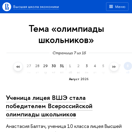
Высшая школа экономики
Меню
Тема «олимпиады
школьников»
Страница 7 из 15
24
25
26
27
28
29
30
31
1
2
3
4
5
6
7
8
пт
сб
вс
пн
вт
ср
чт
пт
сб
вс
пн
вт
ср
чт
пт
сб
Август 2026
Ученица лицея ВШЭ стала
победителем Всероссийской
олимпиады школьников
Анастасия Балтач, ученица 10 класса лицея Высшей