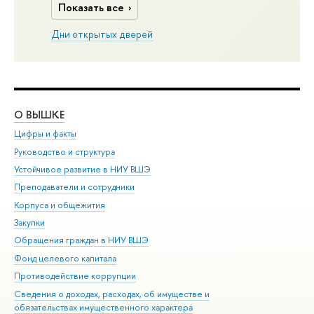
Показать все
Дни открытых дверей
О ВЫШКЕ
ОБ
Цифры и факты
Ли
Руководство и структура
Дов
Устойчивое развитие в НИУ ВШЭ
Ол
Преподаватели и сотрудники
При
Корпуса и общежития
Вы
Закупки
При
Обращения граждан в НИУ ВШЭ
Ас
Фонд целевого капитала
До
Противодействие коррупции
Цен
Сведения о доходах, расходах, об имуществе и
Би
обязательствах имущественного характера
Об