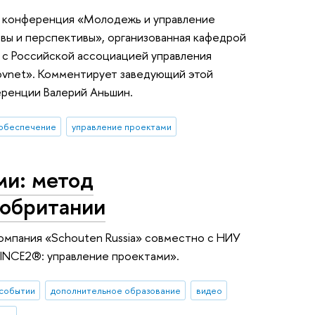
я конференция «Молодежь и управление
вы и перспективы», организованная кафедрой
с Российской ассоциацией управления
vnet». Комментирует заведующий этой
еренции Валерий Аньшин.
обеспечение
управление проектами
ми: метод
кобритании
омпания «Schouten Russia» совместно с НИУ
RINCE2®: управление проектами».
событии
дополнительное образование
видео