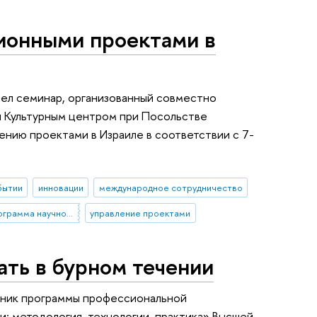
ионными проектами в
шел семинар, организованный совместно
 Культурным центром при Посольстве
ению проектами в Израиле в соответствии с 7-
бытии
инновации
международное сотрудничество
Седьмая рамочная программа научно-технологического развития Европейского Союза
управление проектами
ть в бурном течении
скник программы профессиональной
: методология, технологии, практика» Высшей