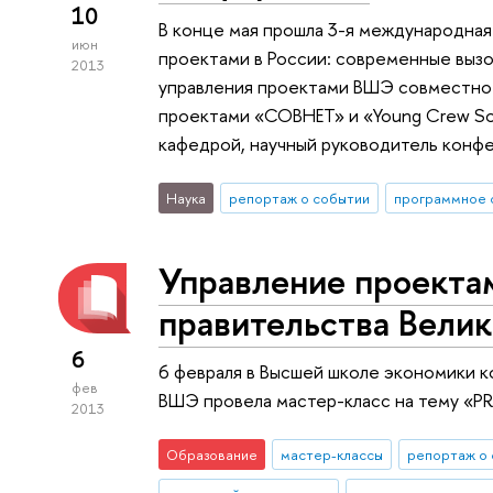
10
В конце мая прошла 3-я международна
июн
проектами в России: современные вызо
2013
управления проектами ВШЭ совместно 
проектами «СОВНЕТ» и «Young Crew So
кафедрой, научный руководитель конф
Наука
репортаж о событии
программное 
Управление проекта
правительства Вели
6
6 февраля в Высшей школе экономики к
фев
ВШЭ провела мастер-класс на тему «P
2013
Образование
мастер-классы
репортаж о 