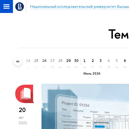
Национальный исследовательский университет Высша
Тем
21
22
23
24
25
26
27
28
29
30
1
2
3
4
5
6
вс
пн
вт
ср
чт
пт
сб
вс
пн
вт
ср
чт
пт
сб
вс
пн
Июль 2026
20
авг
2021