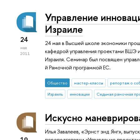
Управление инновац
Израиле
24
24 мая в Высшей школе экономики про
мая
кафедрой управления проектами ВШЭ и
2011
Израиля. Семинар был посвящен управл
й Рамочной программой ЕС.
Общество
мастер-классы
репортаж о со
Израиль
инновации
Искусно маневрирова
Илья Завалеев, «Эрнст энд Янг», выпу
19
переподготовки «Управление проектами