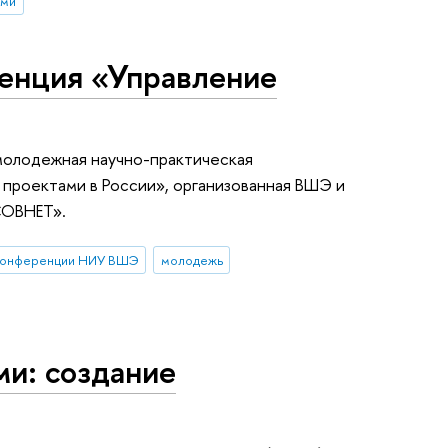
ами
енция «Управление
молодежная научно-практическая
проектами в России», организованная ВШЭ и
СОВНЕТ».
конференции НИУ ВШЭ
молодежь
ми: создание