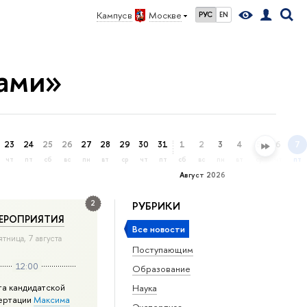
Кампус в
Москве
РУС
EN
тами»
23
24
25
26
27
28
29
30
31
1
2
3
4
5
6
7
чт
пт
сб
вс
пн
вт
ср
чт
пт
сб
вс
пн
вт
ср
чт
пт
Август 2026
2
РУБРИКИ
ЕРОПРИЯТИЯ
Все новости
ятница, 7 августа
Поступающим
12:00
Образование
та кандидатской
Наука
ертации
Максима
Экспертиза