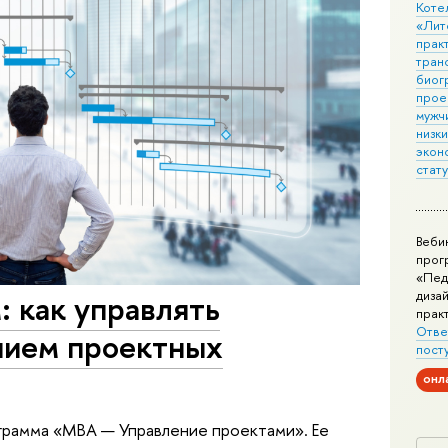
Коте
«Лит
практ
тран
биог
прое
мужчи
низк
экон
стат
Веби
прог
«Пед
дизай
 как управлять
прак
Отве
нием проектных
пост
онл
ограмма «МВА — Управление проектами». Ее