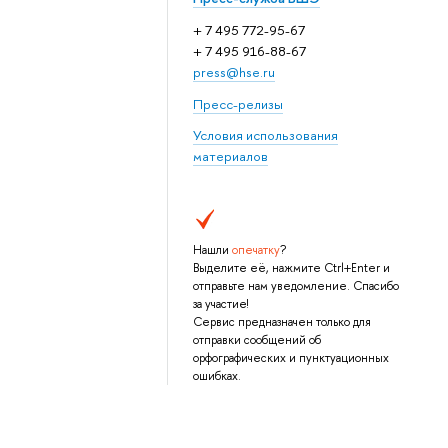
+ 7 495 772-95-67
+ 7 495 916-88-67
press@hse.ru
Пресс-релизы
Условия использования
материалов
Нашли
опечатку
?
Выделите её, нажмите Ctrl+Enter и
отправьте нам уведомление. Спасибо
за участие!
Сервис предназначен только для
отправки сообщений об
орфографических и пунктуационных
ошибках.