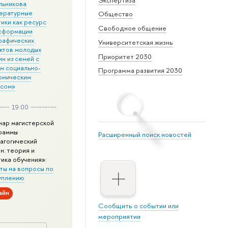
льникова
ературные
Общество
ики как ресурс
Свободное общение
сформации
рафических
Университетская жизнь
ктов молодых
Приоритет 2030
н из семей с
им социально-
Программа развития 2030
омическим
усом»
19:00
нар магистерской
раммы
Расширенный поиск новостей
агогический
н: теория и
тика обучения»:
ты на вопросы по
уплению
айн
Сообщить о событии или
мероприятии