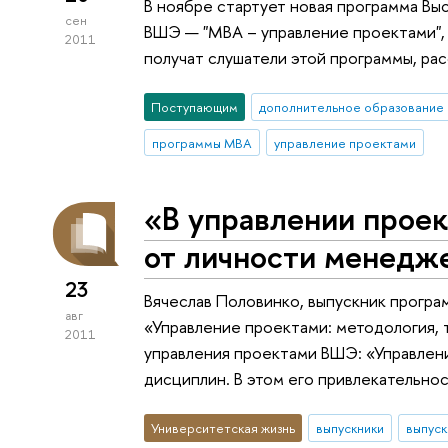
В ноябре стартует новая программа В
сен
ВШЭ — "МВА – управление проектами", 
2011
получат слушатели этой программы, ра
Поступающим
дополнительное образование
программы MBA
управление проектами
«В управлении проек
от личности менедж
23
Вячеслав Половинко, выпускник прогр
авг
«Управление проектами: методология, 
2011
управления проектами ВШЭ: «Управлен
дисциплин. В этом его привлекательнос
Университетская жизнь
выпускники
выпус