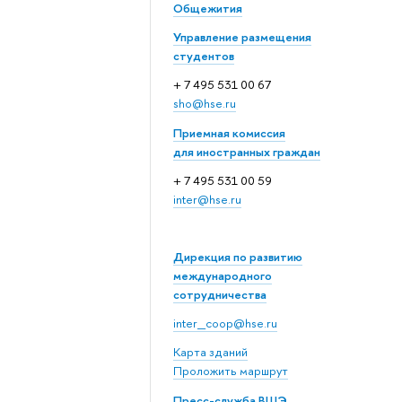
Общежития
Управление размещения
студентов
+ 7 495 531 00 67
sho@hse.ru
Приемная комиссия
для иностранных граждан
+ 7 495 531 00 59
inter@hse.ru
Дирекция по развитию
международного
сотрудничества
inter_coop@hse.ru
Карта зданий
Проложить маршрут
Пресс-служба ВШЭ