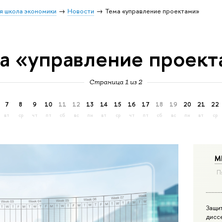
я школа экономики
Новости
Тема «управление проектами»
а «управление проек
Страница 1 из 2
7
8
9
10
11
12
13
14
15
16
17
18
19
20
21
22
вт
ср
чт
пт
сб
вс
пн
вт
ср
чт
пт
сб
вс
пн
вт
ср
М
П
Защи
дисс