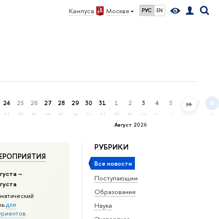
Кампус в
Москве
РУС
EN
24
25
26
27
28
29
30
31
1
2
3
4
5
6
7
8
пт
сб
вс
пн
вт
ср
чт
пт
сб
вс
пн
вт
ср
чт
пт
сб
Август 2026
РУБРИКИ
ЕРОПРИЯТИЯ
Все новости
густа –
Поступающим
вгуста
Образование
матический
рь
для
Наука
уриентов
Экспертиза