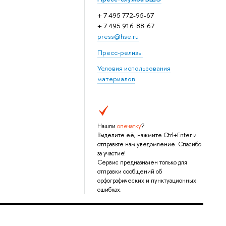
+ 7 495 772-95-67
+ 7 495 916-88-67
press@hse.ru
Пресс-релизы
Условия использования
материалов
Нашли
опечатку
?
Выделите её, нажмите Ctrl+Enter и
отправьте нам уведомление. Спасибо
за участие!
Сервис предназначен только для
отправки сообщений об
орфографических и пунктуационных
ошибках.