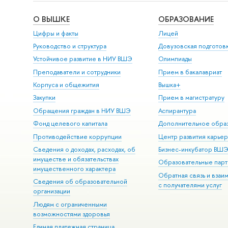
О ВЫШКЕ
ОБРАЗОВАНИЕ
Цифры и факты
Лицей
Руководство и структура
Довузовская подготов
Устойчивое развитие в НИУ ВШЭ
Олимпиады
Преподаватели и сотрудники
Прием в бакалавриат
Корпуса и общежития
Вышка+
Закупки
Прием в магистратуру
Обращения граждан в НИУ ВШЭ
Аспирантура
Фонд целевого капитала
Дополнительное обра
Противодействие коррупции
Центр развития карье
Сведения о доходах, расходах, об
Бизнес-инкубатор ВШ
имуществе и обязательствах
Образовательные парт
имущественного характера
Обратная связь и взаи
Сведения об образовательной
с получателями услуг
организации
Людям с ограниченными
возможностями здоровья
Единая платежная страница