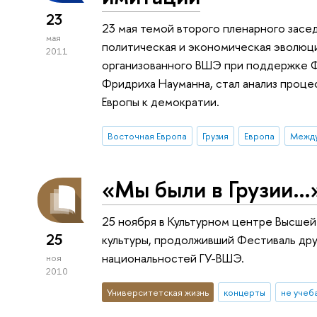
23
23 мая темой второго пленарного зас
мая
политическая и экономическая эволюц
2011
организованного ВШЭ при поддержке 
Фридриха Науманна, стал анализ проце
Европы к демократии.
Восточная Европа
Грузия
Европа
«Мы были в Грузии…
25 ноября в Культурном центре Высшей
25
культуры, продолживший Фестиваль др
национальностей ГУ-ВШЭ.
ноя
2010
Университетская жизнь
концерты
не учеб