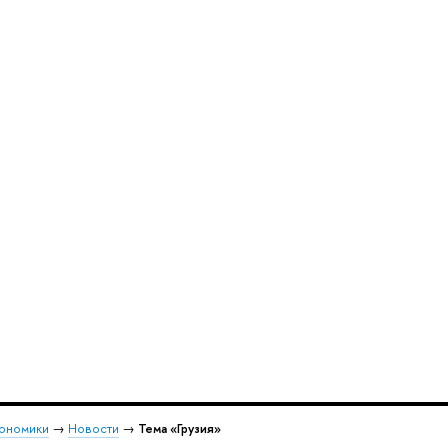
кономики
→
Новости
→
Тема «Грузия»