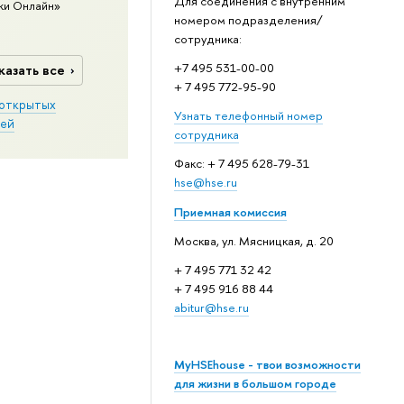
Для соединения с внутренним
ки Онлайн»
номером подразделения/
сотрудника:
+7 495 531-00-00
казать все
+ 7 495 772-95-90
открытых
Узнать телефонный номер
ей
сотрудника
Факс: + 7 495 628-79-31
hse@hse.ru
Приемная комиссия
Москва, ул. Мясницкая, д. 20
+ 7 495 771 32 42
+ 7 495 916 88 44
abitur@hse.ru
MyHSEhouse - твои возможности
для жизни в большом городе