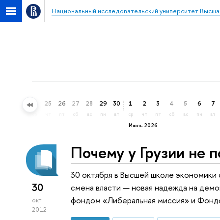
Национальный исследовательский университет Высша
22
23
24
25
26
27
28
29
30
1
2
3
4
5
6
7
пн
вт
ср
чт
пт
сб
вс
пн
вт
ср
чт
пт
сб
вс
пн
вт
Июль 2026
Почему у Грузии не 
30 октября в Высшей школе экономики с
30
смена власти — новая надежда на дем
фондом «Либеральная миссия» и Фондо
окт
2012