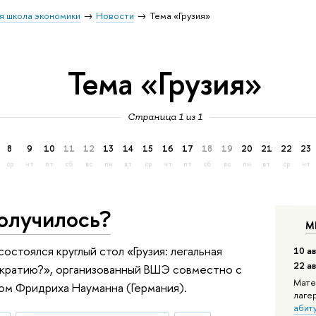
я школа экономики
Новости
Тема «Грузия»
Тема «Грузия»
Страница 1 из 1
8
9
10
11
12
13
14
15
16
17
18
19
20
21
22
23
ср
чт
пт
сб
вс
пн
вт
ср
чт
пт
сб
вс
пн
вт
ср
чт
получилось?
М
остоялся круглый стол «Грузия: легальная
10 ав
22 а
ократию?», организованный ВШЭ совместно с
Мате
м Фридриха Науманна (Германия).
лаге
абит