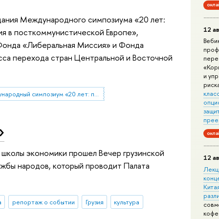
онла
едания Международного симпозиума «20 лет:
12 ав
ия в посткоммунистической Европе»,
Веби
Фонда «Либеральная Миссия» и Фонда
проф
сса перехода стран Центральной и Восточной
пере
«Кор
и уп
риск
клас
Международный симпозиум «20 лет: политическая и экономическая эволюция в посткоммунистической Европе»
опци
защит
прее
»
онла
 школы экономики прошел Вечер грузинской
12 ав
ужбы народов, который проводит Палата
Лекц
конц
Китая
разл
а
репортаж о событии
Грузия
культура
совм
кофе