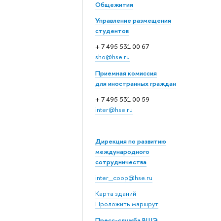
Общежития
Управление размещения
студентов
+ 7 495 531 00 67
sho@hse.ru
Приемная комиссия
для иностранных граждан
+ 7 495 531 00 59
inter@hse.ru
Дирекция по развитию
международного
сотрудничества
inter_coop@hse.ru
Карта зданий
Проложить маршрут
Пресс-служба ВШЭ