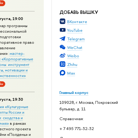
йн
ДОБАВЬ ВЫШКУ
густа, 19:00
ВКонтакте
нар программы
YouTube
ессиональной
подготовки
Telegram
поративное право
WeChat
равление
ами»:
мастер-
Weibo
с «Корпоративные
Zhihu
оны: инструмент
ы, мотивации и
Max
мственности»
йн
Главный корпус
густа, 19:30
109028, г. Москва, Покровский
ия «Культурные
бульвар, д. 11
епты России и
: сходства и
Справочная:
ичия»
в рамках
+ 7 495 771-32-32
естного проекта
йни «Полдень» и