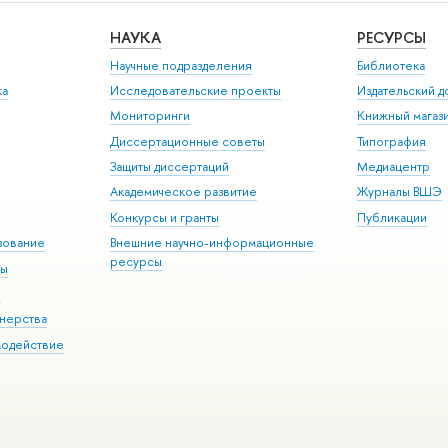
НАУКА
РЕСУРСЫ
Научные подразделения
Библиотека
ка
Исследовательские проекты
Издательский 
Мониторинги
Книжный магаз
Диссертационные советы
Типография
Защиты диссертаций
Медиацентр
Академическое развитие
Журналы ВШЭ
Конкурсы и гранты
Публикации
зование
Внешние научно-информационные
ресурсы
ры
Э
нерства
модействие