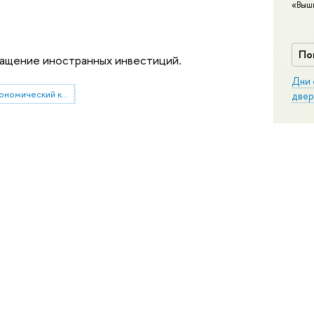
«Выш
По
кращение иностранных инвестиций.
Дни 
мировой финансово-экономический кризис
двер