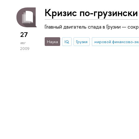
Кризис по-грузински
Главный двигатель спада в Грузии — со
27
Наука
IQ
Грузия
авг
2009