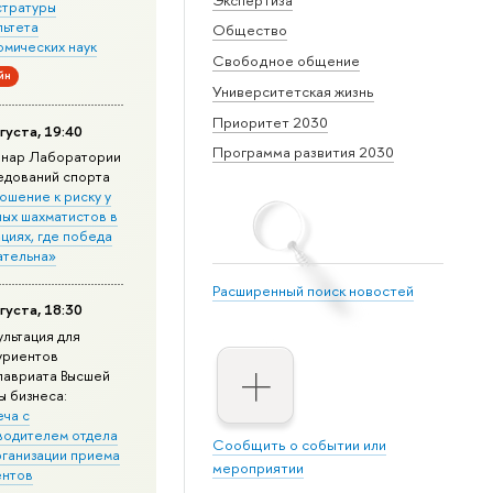
стратуры
льтета
Общество
омических наук
Свободное общение
йн
Университетская жизнь
Приоритет 2030
густа, 19:40
Программа развития 2030
нар Лаборатории
едований спорта
ошение к риску у
ных шахматистов в
циях, где победа
ательна»
Расширенный поиск новостей
густа, 18:30
ультация для
уриентов
лавриата Высшей
ы бизнеса:
еча с
водителем отдела
Сообщить о событии или
рганизации приема
мероприятии
ентов