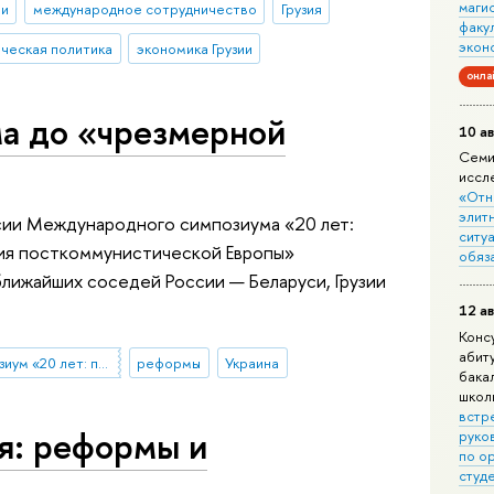
маги
ии
международное сотрудничество
Грузия
факу
экон
ческая политика
экономика Грузии
онла
а до «чрезмерной
10 ав
Семи
иссл
«Отн
элит
сии Международного симпозиума «20 лет:
ситуа
ия посткоммунистической Европы»
обяз
лижайших соседей России — Беларуси, Грузии
12 ав
Конс
абит
Международный симпозиум «20 лет: политическая и экономическая эволюция в посткоммунистической Европе»
реформы
Украина
бака
школ
встр
ия: реформы и
руко
по о
студ