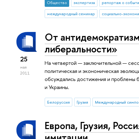
Общество
экспертиза
репортаж о событ
международный семинар
социально-экономи
От антидемократизм
либеральности»
25
На четвертой — заключительной — сес
мая
политическая и экономическая эволюц
2011
обсуждались достижения и проблемы б
и Украины.
Белоруссия
Грузия
Европа, Грузия, Росс
имитации