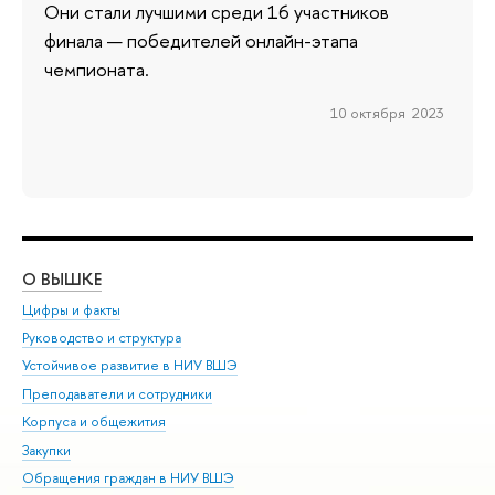
Они стали лучшими среди 16 участников
финала — победителей онлайн-этапа
чемпионата.
10 октября 2023
О ВЫШКЕ
ОБ
Цифры и факты
Ли
Руководство и структура
Дов
Устойчивое развитие в НИУ ВШЭ
Ол
Преподаватели и сотрудники
При
Корпуса и общежития
Вы
Закупки
При
Обращения граждан в НИУ ВШЭ
Ас