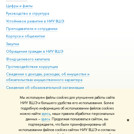
Цифры и факты
Ли
Руководство и структура
Дов
Устойчивое развитие в НИУ ВШЭ
Ол
Преподаватели и сотрудники
При
Корпуса и общежития
Вы
Закупки
При
Обращения граждан в НИУ ВШЭ
Ас
Фонд целевого капитала
До
Противодействие коррупции
Цен
Сведения о доходах, расходах, об имуществе и
Би
обязательствах имущественного характера
Об
Сведения об образовательной организации
Обр
Людям с ограниченными возможностями здоровья
Мы используем файлы cookies для улучшения работы сайта
Единая платежная страница
НИУ ВШЭ и большего удобства его использования. Более
подробную информацию об использовании файлов cookies
Работа в Вышке
можно найти
здесь
, наши правила обработки персональных
данных –
здесь
. Продолжая пользоваться сайтом, вы
✖
Редактору
подтверждаете, что были проинформированы об
© НИУ ВШЭ 1993–2026
Адреса и контакты
Условия использования
использовании файлов cookies сайтом НИУ ВШЭ и согласны