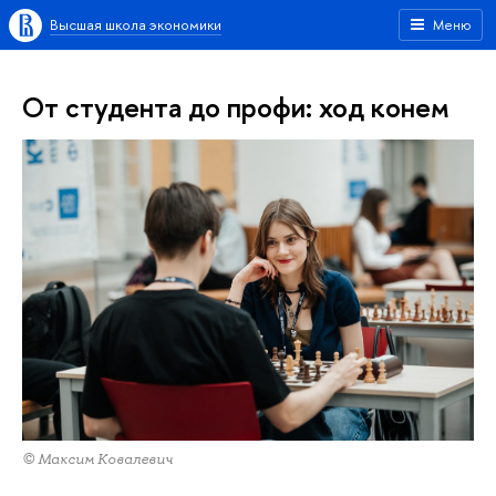
Высшая школа экономики
Меню
От студента до профи: ход конем
© Максим Ковалевич