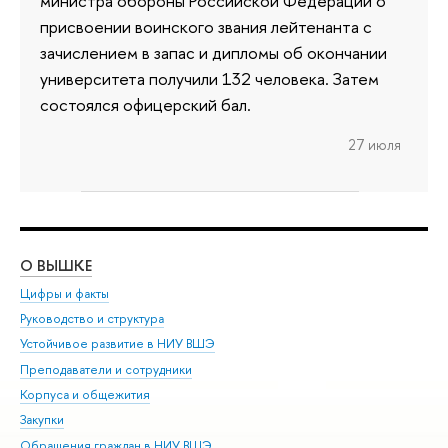
министра обороны Российской Федерации о
присвоении воинского звания лейтенанта с
зачислением в запас и дипломы об окончании
университета получили 132 человека. Затем
состоялся офицерский бал.
27 июля
О ВЫШКЕ
ОБ
Цифры и факты
Ли
Руководство и структура
Дов
Устойчивое развитие в НИУ ВШЭ
Ол
Преподаватели и сотрудники
При
Корпуса и общежития
Вы
Закупки
При
Обращения граждан в НИУ ВШЭ
Ас