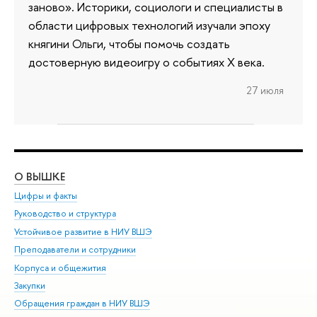
заново». Историки, социологи и специалисты в
области цифровых технологий изучали эпоху
княгини Ольги, чтобы помочь создать
достоверную видеоигру о событиях X века.
27 июля
О ВЫШКЕ
ОБ
Цифры и факты
Ли
Руководство и структура
Дов
Устойчивое развитие в НИУ ВШЭ
Ол
Преподаватели и сотрудники
При
Корпуса и общежития
Вы
Закупки
При
Обращения граждан в НИУ ВШЭ
Ас