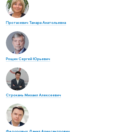
Протасевич Тамара Анатольевна
Рощин Сергей Юрьевич
Строкань Михаил Алексеевич
Федоровых Данил Александрович