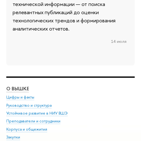
технической информации — от поиска
релевантных публикаций до оценки
технологических трендов и формирования
аналитических отчетов.
14 июля
О ВЫШКЕ
ОБ
Цифры и факты
Ли
Руководство и структура
Дов
Устойчивое развитие в НИУ ВШЭ
Ол
Преподаватели и сотрудники
При
Корпуса и общежития
Вы
Закупки
При