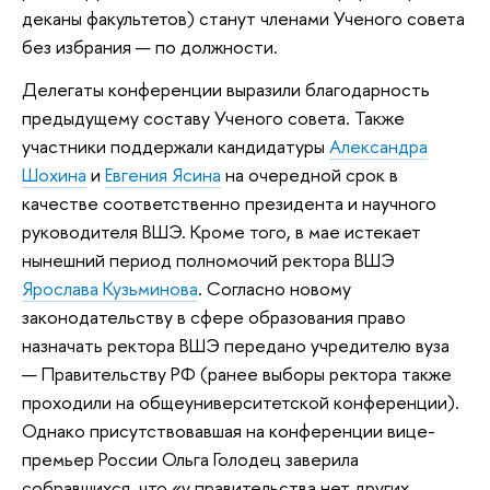
деканы факультетов) станут членами Ученого совета
без избрания — по должности.
Делегаты конференции выразили благодарность
предыдущему составу Ученого совета. Также
участники поддержали кандидатуры
Александра
Шохина
и
Евгения Ясина
на очередной срок в
качестве соответственно президента и научного
руководителя ВШЭ. Кроме того, в мае истекает
нынешний период полномочий ректора ВШЭ
Ярослава Кузьминова
. Согласно новому
законодательству в сфере образования право
назначать ректора ВШЭ передано учредителю вуза
— Правительству РФ (ранее выборы ректора также
проходили на общеуниверситетской конференции).
Однако присутствовавшая на конференции вице-
премьер России Ольга Голодец заверила
собравшихся, что «у правительства нет других