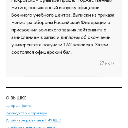
митинг, посвященный выпуску офицеров
Военного учебного центра. Выписки из приказа
министра обороны Российской Федерации о
присвоении воинского звания лейтенанта с
зачислением в запас и дипломы об окончании
университета получили 132 человека. Затем
состоялся офицерский бал.
27 июля
О ВЫШКЕ
ОБ
Цифры и факты
Ли
Руководство и структура
Дов
Устойчивое развитие в НИУ ВШЭ
Ол
Преподаватели и сотрудники
При