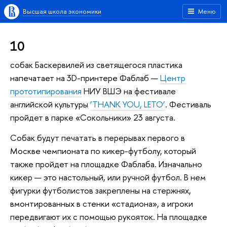
Высшая школа экономики
Меню
10
собак Баскервилей из светящегося пластика
напечатает на 3D-принтере Фаблаб —
Центр
прототипирования
НИУ ВШЭ на фестивале
английской культуры
‘THANK YOU, LETO’
. Фестиваль
пройдет в парке «Сокольники» 23 августа.
Собак будут печатать в перерывах первого в
Москве чемпионата по кикер-футболу, который
также пройдет на площадке Фаблаба. Изначально
кикер — это настольный, или ручной футбол. В нем
фигурки футболистов закреплены на стержнях,
вмонтированных в стенки «стадиона», а игроки
передвигают их с помощью рукояток. На площадке