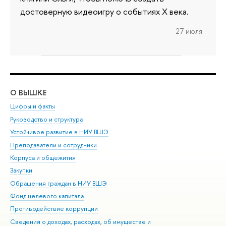
достоверную видеоигру о событиях X века.
27 июля
О ВЫШКЕ
ОБ
Цифры и факты
Ли
Руководство и структура
Дов
Устойчивое развитие в НИУ ВШЭ
Ол
Преподаватели и сотрудники
При
Корпуса и общежития
Вы
Закупки
При
Обращения граждан в НИУ ВШЭ
Ас
Фонд целевого капитала
До
Противодействие коррупции
Цен
Сведения о доходах, расходах, об имуществе и
Би