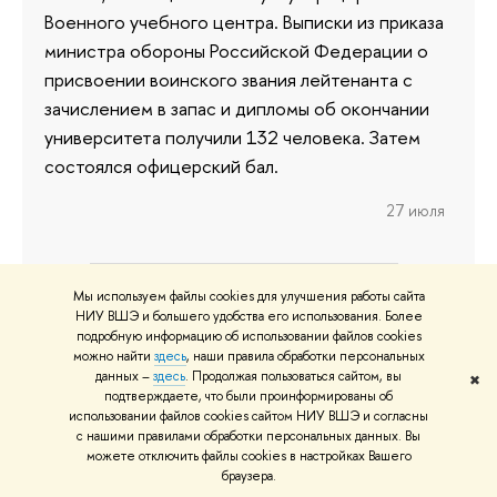
Военного учебного центра. Выписки из приказа
министра обороны Российской Федерации о
присвоении воинского звания лейтенанта с
зачислением в запас и дипломы об окончании
университета получили 132 человека. Затем
состоялся офицерский бал.
27 июля
Мы используем файлы cookies для улучшения работы сайта
НИУ ВШЭ и большего удобства его использования. Более
подробную информацию об использовании файлов cookies
О ВЫШКЕ
ОБ
можно найти
здесь
, наши правила обработки персональных
Цифры и факты
Ли
данных –
здесь
. Продолжая пользоваться сайтом, вы
✖
подтверждаете, что были проинформированы об
Руководство и структура
Дов
использовании файлов cookies сайтом НИУ ВШЭ и согласны
Устойчивое развитие в НИУ ВШЭ
Ол
с нашими правилами обработки персональных данных. Вы
можете отключить файлы cookies в настройках Вашего
Преподаватели и сотрудники
При
браузера.
Корпуса и общежития
Вы