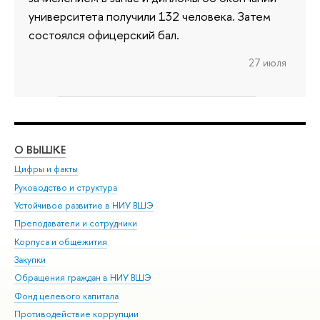
университета получили 132 человека. Затем
состоялся офицерский бал.
27 июля
О ВЫШКЕ
ОБ
Цифры и факты
Ли
Руководство и структура
Дов
Устойчивое развитие в НИУ ВШЭ
Ол
Преподаватели и сотрудники
При
Корпуса и общежития
Вы
Закупки
При
Обращения граждан в НИУ ВШЭ
Ас
Фонд целевого капитала
До
Противодействие коррупции
Цен