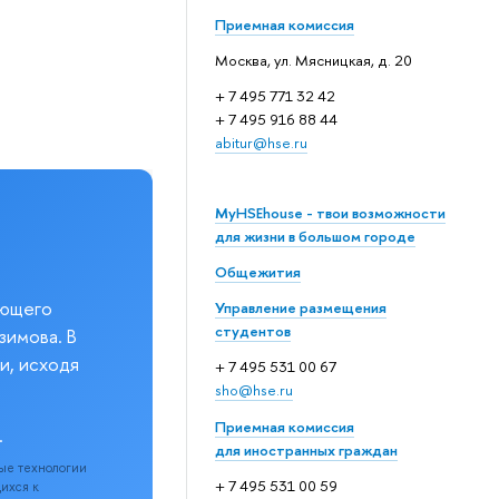
Приемная комиссия
Москва, ул. Мясницкая, д. 20
+ 7 495 771 32 42
+ 7 495 916 88 44
abitur@hse.ru
MyHSEhouse - твои возможности
для жизни в большом городе
Общежития
еющего
Управление размещения
студентов
зимова. В
и, исходя
+ 7 495 531 00 67
sho@hse.ru
Приемная комиссия
.
для иностранных граждан
ые технологии
+ 7 495 531 00 59
щихся к