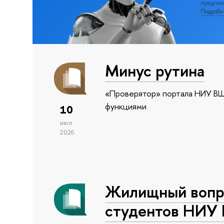
предпочт
Подроб
Минус рутина
«Проверятор» портала НИУ ВШ
функциями
10
июл
2026
Жилищный вопро
студентов НИУ