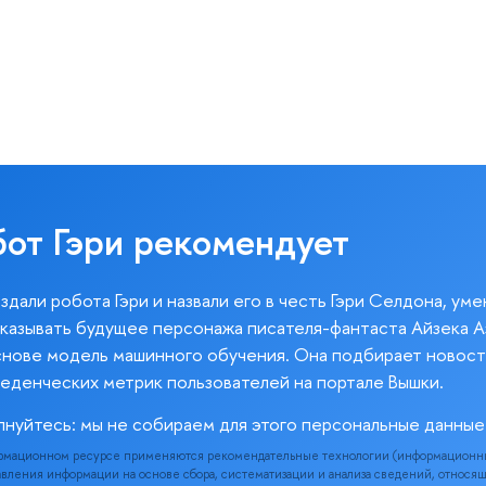
бот Гэри рекомендует
здали робота Гэри и назвали его в честь Гэри Селдона, ум
казывать будущее персонажа писателя-фантаста Айзека А
снове модель машинного обучения. Она подбирает новост
веденческих метрик пользователей на портале Вышки.
лнуйтесь: мы не собираем для этого персональные данные
рмационном ресурсе применяются рекомендательные технологии (информационн
вления информации на основе сбора, систематизации и анализа сведений, относя