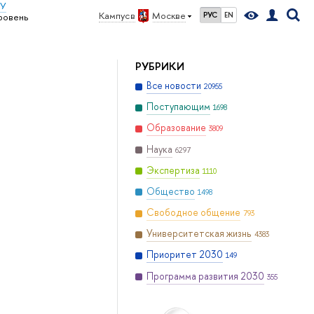
ИУ
Кампус в
Москве
РУС
EN
ровень
РУБРИКИ
Все новости
20955
Поступающим
1698
Образование
3809
Наука
6297
Экспертиза
1110
Общество
1498
Свободное общение
793
Университетская жизнь
4383
Приоритет 2030
149
Программа развития 2030
355