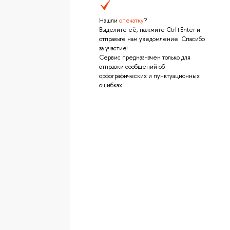
Нашли
опечатку
?
Выделите её, нажмите Ctrl+Enter и
отправьте нам уведомление. Спасибо
за участие!
Сервис предназначен только для
отправки сообщений об
орфографических и пунктуационных
ошибках.