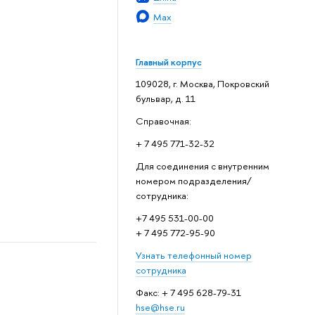
Max
Главный корпус
109028, г. Москва, Покровский
бульвар, д. 11
Справочная:
+ 7 495 771-32-32
Для соединения с внутренним
номером подразделения/
сотрудника:
+7 495 531-00-00
+ 7 495 772-95-90
Узнать телефонный номер
сотрудника
Факс: + 7 495 628-79-31
hse@hse.ru