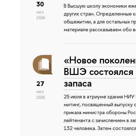
30
В Высшую школу экономики еже
июл
других стран. Определенные к
2026
общежитии, а для остальных п
материале рассказываем обо 
«Новое поколен
ВШЭ состоялся 
запаса
27
июл
25 июля в атриуме здания НИ
2026
митинг, посвященный выпуску 
приказа министра обороны Ро
лейтенанта с зачислением в з
132 человека. Затем состоялс