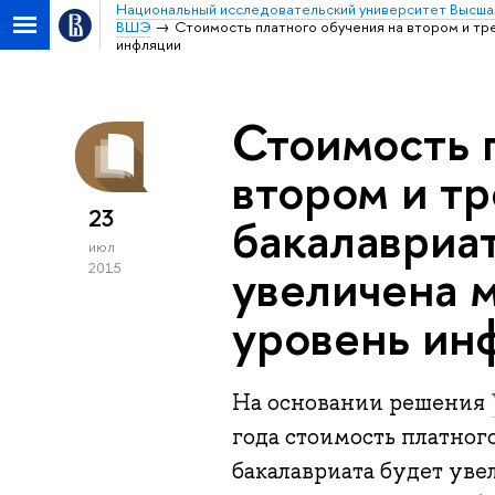
Национальный исследовательский университет Высша
ВШЭ
Стоимость платного обучения на втором и тр
инфляции
Стоимость 
втором и тр
23
бакалавриа
июл
увеличена 
2015
уровень ин
На основании решения
года стоимость платног
бакалавриата будет уве