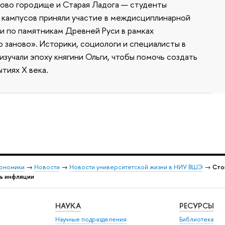
ково городище и Старая Ладога — студенты
 кампусов приняли участие в междисциплинарной
 по памятникам Древней Руси в рамках
заново». Историки, социологи и специалисты в
зучали эпоху княгини Ольги, чтобы помочь создать
тиях X века.
кономики
→
Новости
→
Новости университетской жизни в НИУ ВШЭ
→
Сто
нь инфляции
НАУКА
РЕСУРСЫ
Научные подразделения
Библиотека