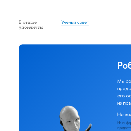
Ученый совет
В статье
упомянуты
Ро
Мы со
предс
его о
из по
Не во
На инфо
предоста