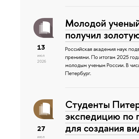
Молодой учены
получил золоту
13
Российская академия наук подв
июл
премиями. По итогам 2025 года
2026
молодым ученым России. В чи
Петербург.
Студенты Питер
экспедицию по 
для создания в
27
июл