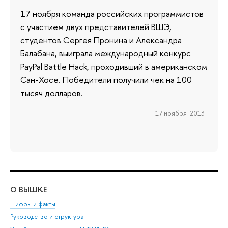
17 ноября команда российских программистов
с участием двух представителей ВШЭ,
студентов Сергея Пронина и Александра
Балабана, выиграла международный конкурс
PayPal Battle Hack, проходивший в американском
Сан-Хосе. Победители получили чек на 100
тысяч долларов.
17 ноября 2013
О ВЫШКЕ
ОБ
Цифры и факты
Ли
Руководство и структура
Дов