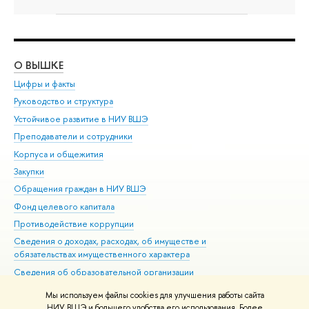
О ВЫШКЕ
ОБ
Цифры и факты
Ли
Руководство и структура
Дов
Устойчивое развитие в НИУ ВШЭ
Ол
Преподаватели и сотрудники
При
Корпуса и общежития
Вы
Закупки
При
Обращения граждан в НИУ ВШЭ
Ас
Фонд целевого капитала
До
Противодействие коррупции
Цен
Сведения о доходах, расходах, об имуществе и
Би
обязательствах имущественного характера
Об
Сведения об образовательной организации
Обр
Людям с ограниченными возможностями здоровья
Мы используем файлы cookies для улучшения работы сайта
Единая платежная страница
НИУ ВШЭ и большего удобства его использования. Более