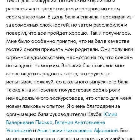
текст для "экскурсии" по венским кофейням и
рассказывал о предстоящем мероприятии всем
своим знакомым. В день бала я сначала переживал из-
за возможных сложностей, но затем расслабился и
поверил, что все пройдет хорошо. Так и получилось.
Мне было особенно приятно, что на бал в качестве
гостей смогли приехать мои родители. Они получили
огромное удовольствие, несмотря на то, что совсем
не владеют немецким. Венский бал позволил мне
вновь ощутить радость танца, которую я не
испытывал, пожалуй, со школьного выпускного бала.
Также я на мгновение почувствовал себя в роли
немецкоязычного экскурсовода, что стало для меня
новым языковым опытом. Я очень благодарен за
организацию бала руководителям Клуба:
Юлии
Валерьевне Пасько
,
Евгении Анатольевне
Успенской
и
Анастасии Николаевне Афониной
. Без
их организаторского таланта и огромных усилий у нас