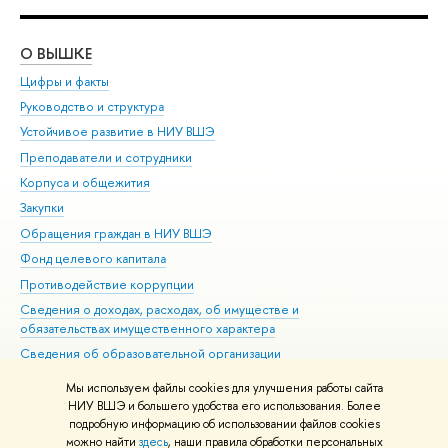
О ВЫШКЕ
ОБ
Цифры и факты
Ли
Руководство и структура
Дов
Устойчивое развитие в НИУ ВШЭ
Ол
Преподаватели и сотрудники
При
Корпуса и общежития
Вы
Закупки
При
Обращения граждан в НИУ ВШЭ
Ас
Фонд целевого капитала
До
Противодействие коррупции
Цен
Сведения о доходах, расходах, об имуществе и
Би
обязательствах имущественного характера
Об
Сведения об образовательной организации
Обр
Людям с ограниченными возможностями здоровья
Мы используем файлы cookies для улучшения работы сайта
Единая платежная страница
НИУ ВШЭ и большего удобства его использования. Более
подробную информацию об использовании файлов cookies
Работа в Вышке
можно найти
здесь
, наши правила обработки персональных