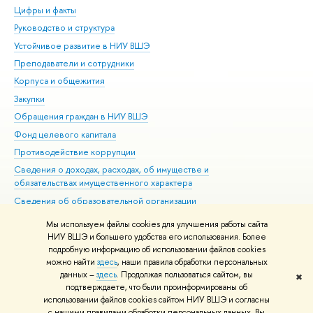
Цифры и факты
Ли
Руководство и структура
Дов
Устойчивое развитие в НИУ ВШЭ
Ол
Преподаватели и сотрудники
При
Корпуса и общежития
Вы
Закупки
При
Обращения граждан в НИУ ВШЭ
Ас
Фонд целевого капитала
До
Противодействие коррупции
Цен
Сведения о доходах, расходах, об имуществе и
Би
обязательствах имущественного характера
Об
Сведения об образовательной организации
Обр
Людям с ограниченными возможностями здоровья
Мы используем файлы cookies для улучшения работы сайта
Единая платежная страница
НИУ ВШЭ и большего удобства его использования. Более
подробную информацию об использовании файлов cookies
Работа в Вышке
можно найти
здесь
, наши правила обработки персональных
данных –
здесь
. Продолжая пользоваться сайтом, вы
✖
Редактору
подтверждаете, что были проинформированы об
© НИУ ВШЭ 1993–2026
Адреса и контакты
Условия использования
использовании файлов cookies сайтом НИУ ВШЭ и согласны
с нашими правилами обработки персональных данных. Вы