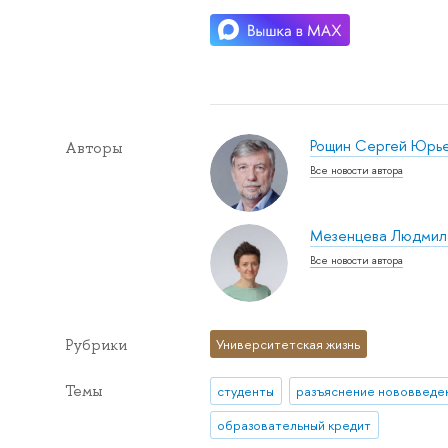
Рощин Сергей Юрь
Авторы
Все новости автора
Мезенцева Людмил
Все новости автора
Рубрики
Университетская жизнь
Темы
студенты
образовательный кредит