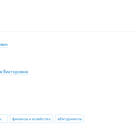
евич
а Викторовна
разъяснение нововведения
финансы и хозяйство
абитуриенты