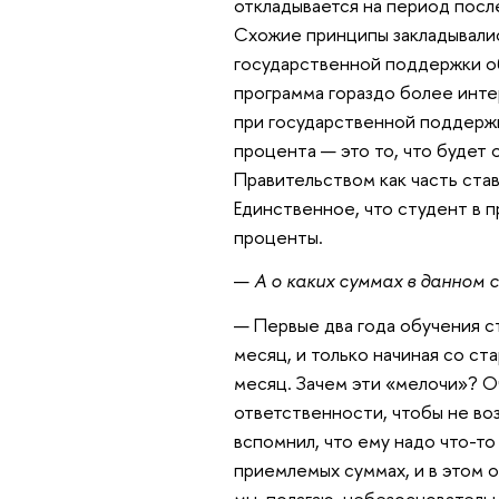
откладывается на период после
Схожие принципы закладывалис
государственной поддержки об
программа гораздо более инте
при государственной поддержк
процента — это то, что будет 
Правительством как часть став
Единственное, что студент в 
проценты.
—
А о каких суммах в данном с
— Первые два года обучения с
месяц, и только начиная со ст
месяц. Зачем эти «мелочи»? О
ответственности, чтобы не воз
вспомнил, что ему надо что-то
приемлемых суммах, и в этом 
мы, полагаю, небезоснователь