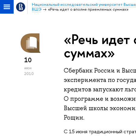
Национальный исследовательский университет Высша
ВШЭ
«Речь идет о вполне приемлемых суммах»
«Речь идет
суммах»
10
июн
Сбербанк России и Выс
2010
эксперимента по госуд
кредитов запускают ль
О программе и возможно
Высшей школы экономик
Рощин.
С 15 июня традиционный стра