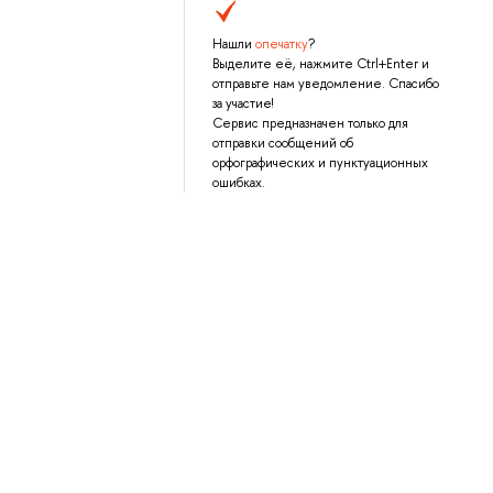
Нашли
опечатку
?
Выделите её, нажмите Ctrl+Enter и
отправьте нам уведомление. Спасибо
за участие!
Сервис предназначен только для
отправки сообщений об
орфографических и пунктуационных
ошибках.