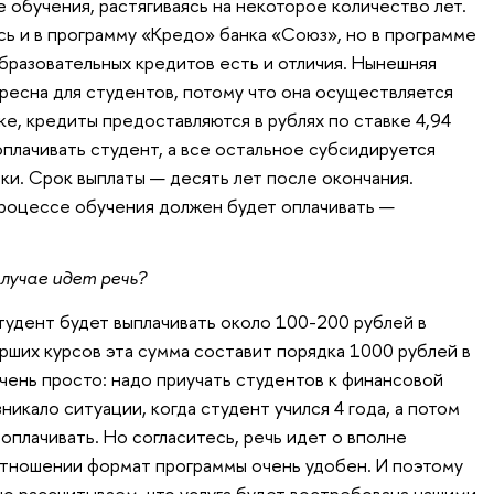
 обучения, растягиваясь на некоторое количество лет.
ь и в программу «Кредо» банка «Союз», но в программе
разовательных кредитов есть и отличия. Нынешняя
ресна для студентов, потому что она осуществляется
е, кредиты предоставляются в рублях по ставке 4,94
оплачивать студент, а все остальное субсидируется
ки. Срок выплаты — десять лет после окончания.
процессе обучения должен будет оплачивать —
лучае идет речь?
тудент будет выплачивать около 100-200 рублей в
арших курсов эта сумма составит порядка 1000 рублей в
чень просто: надо приучать студентов к финансовой
никало ситуации, когда студент учился 4 года, а потом
 оплачивать. Но согласитесь, речь идет о вполне
отношении формат программы очень удобен. И поэтому
но рассчитываем, что услуга будет востребована нашими