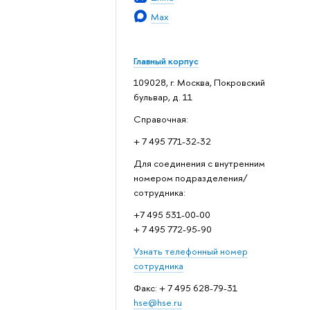
Max
Главный корпус
109028, г. Москва, Покровский
бульвар, д. 11
Справочная:
+ 7 495 771-32-32
Для соединения с внутренним
номером подразделения/
сотрудника:
+7 495 531-00-00
+ 7 495 772-95-90
Узнать телефонный номер
сотрудника
Факс: + 7 495 628-79-31
hse@hse.ru