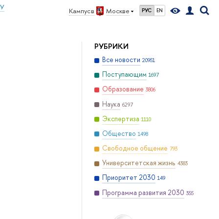
ИУ
Кампус в
Москве
РУС
EN
РУБРИКИ
Все новости
20951
Поступающим
1697
Образование
3806
Наука
6297
Экспертиза
1110
Общество
1498
Свободное общение
793
Университетская жизнь
4383
Приоритет 2030
149
Программа развития 2030
355