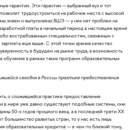
ые гарантии. Эти гарантии — выбранный вуз и тот
 позволит трудоустроиться на рабочие места с высокой
 мы знаем о выпускниках ВШЭ — у них нет проблем на
 заработной платы в начальный период в настоящее время
особо востребованным специальностям, связанным с
арплата еще выше. С этой точки зрения качество
 уверенность в будущем на рынке труда, в возможность
на обучение в рамках таких программ образовательных
вшейся сегодня в России практике предоставления
ить о сложившейся практике предоставления
ли в мире уже давно существуют подобные системы, они
дины 50-х годов прошлого века, а в последней трети ХХ
т большинство развитых стран, то у нас есть лишь
я образовательных кредитов — в чем-то близкий тому,