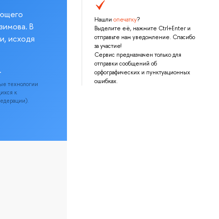
еющего
Нашли
опечатку
?
зимова. В
Выделите её, нажмите Ctrl+Enter и
и, исходя
отправьте нам уведомление. Спасибо
за участие!
Сервис предназначен только для
отправки сообщений об
.
орфографических и пунктуационных
ошибках.
ые технологии
щихся к
Федерации).