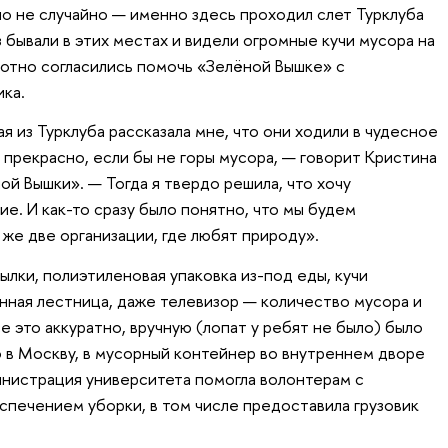
о не случайно — именно здесь проходил слет Турклуба
з бывали в этих местах и видели огромные кучи мусора на
хотно согласились помочь «Зелёной Вышке» с
ка.
я из Турклуба рассказала мне, что они ходили в чудесное
ы прекрасно, если бы не горы мусора, — говорит Кристина
й Вышки». — Тогда я твердо решила, что хочу
е. И как-то сразу было понятно, что мы будем
 же две организации, где любят природу».
лки, полиэтиленовая упаковка из-под еды, кучи
янная лестница, даже телевизор — количество мусора и
е это аккуратно, вручную (лопат у ребят не было) было
 в Москву, в мусорный контейнер во внутреннем дворе
инистрация университета помогла волонтерам с
печением уборки, в том числе предоставила грузовик