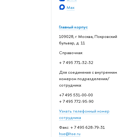
Max
Главный корпус
109028, г. Москва, Покровский
бульвар, д. 11
Справочная:
+ 7 495 771-32-32
Для соединения с внутренним
номером подразделения/
сотрудника:
+7 495 531-00-00
+ 7 495 772-95-90
Узнать телефонный номер
сотрудника
Факс: + 7 495 628-79-31
hse@hse.ru