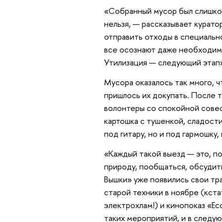
«Собранный мусор был слишком
нельзя, — рассказывает курато
отправить отходы в специальн
все осознают даже необходимо
Утилизация — следующий этап
Мусора оказалось так много, ч
пришлось их докупать. После т
волонтеры со спокойной совес
картошка с тушенкой, сладости 
под гитару, но и под гармошку,
«Каждый такой выезд — это, п
природу, пообщаться, обсудит
Вышки» уже появились свои тр
старой техники в ноябре (кста
электрохлам!) и кинопоказ «E
таких мероприятий, и в следу