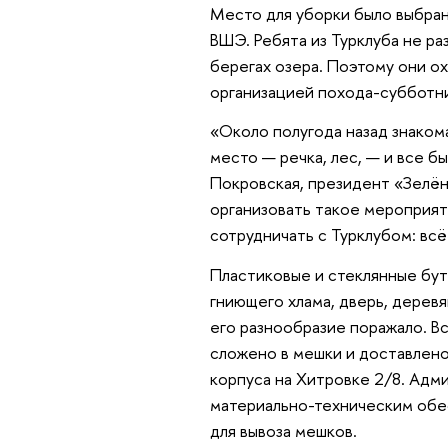
Место для уборки было выбран
ВШЭ. Ребята из Турклуба не ра
берегах озера. Поэтому они о
организацией похода-субботни
«Около полугода назад знакома
место — речка, лес, — и все б
Покровская, президент «Зелёно
организовать такое мероприяти
сотрудничать с Турклубом: всё
Пластиковые и стеклянные буты
гниющего хлама, дверь, дерев
его разнообразие поражало. Вс
сложено в мешки и доставлено
корпуса на Хитровке 2/8. Адм
материально-техническим обес
для вывоза мешков.