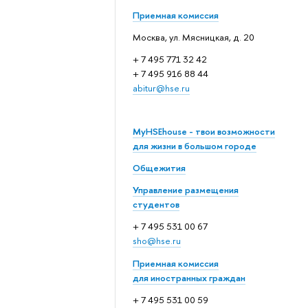
Приемная комиссия
Москва, ул. Мясницкая, д. 20
+ 7 495 771 32 42
+ 7 495 916 88 44
abitur@hse.ru
MyHSEhouse - твои возможности
для жизни в большом городе
Общежития
Управление размещения
студентов
+ 7 495 531 00 67
sho@hse.ru
Приемная комиссия
для иностранных граждан
+ 7 495 531 00 59