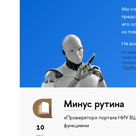
Мы со
предс
его о
из по
Не во
На инфо
предоста
предпочт
Подроб
Минус рутина
«Проверятор» портала НИУ ВШ
функциями
10
июл