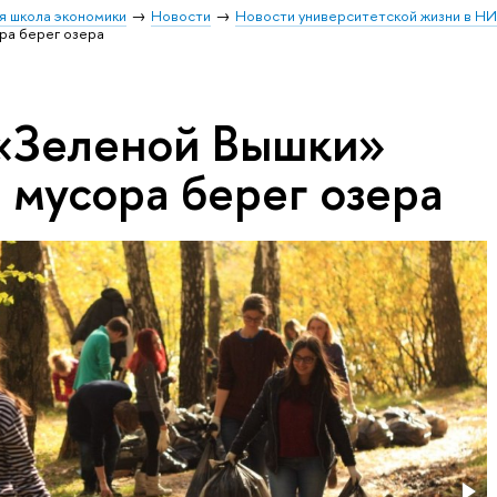
я школа экономики
Новости
Новости университетской жизни в Н
ра берег озера
«Зеленой Вышки»
 мусора берег озера