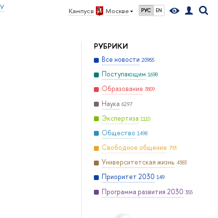
ИУ
Кампус в
Москве
РУС
EN
РУБРИКИ
Все новости
20955
Поступающим
1698
Образование
3809
Наука
6297
Экспертиза
1110
Общество
1498
Свободное общение
793
Университетская жизнь
4383
Приоритет 2030
149
Программа развития 2030
355