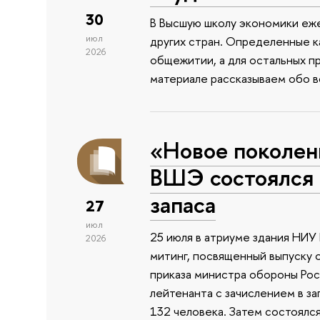
30
В Высшую школу экономики еже
июл
других стран. Определенные к
2026
общежитии, а для остальных п
материале рассказываем обо 
«Новое поколен
ВШЭ состоялся 
запаса
27
июл
25 июля в атриуме здания НИ
2026
митинг, посвященный выпуску 
приказа министра обороны Ро
лейтенанта с зачислением в з
132 человека. Затем состоялс