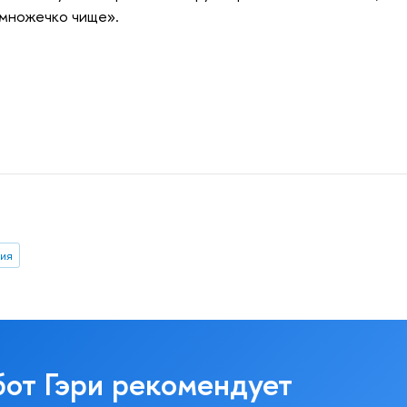
емножечко чище».
гия
бот Гэри рекомендует