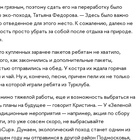
 грязным, поэтому сдать его на переработку было
р эко-похода, Татьяна Федорова. — Здесь было важно
о отведенное для этого место. К сожалению, далеко не
сть просто убрать за собой после отдыха на природе.
».
то купленных заранее пакетов ребятам не хватило,
ого, как закончились и дополнительные пакеты,
тью отправились на обед. У костра их ждала горячая
и чай. Ну и, конечно, песни, причем пели их не только
 на которой играли ребята из Турклуба.
омимо тяжелой работы, еще и возможность выбраться на
ь планы на будущее — говорит Кристина. — У «Зеленой
адиционные мероприятия — например, акция по сбору
ти, это уже совсем скоро, не выбрасывайте
coCup». Думаем, экологический поход станет одним из
ющем году мы отправимся в другой район Подмосковья,