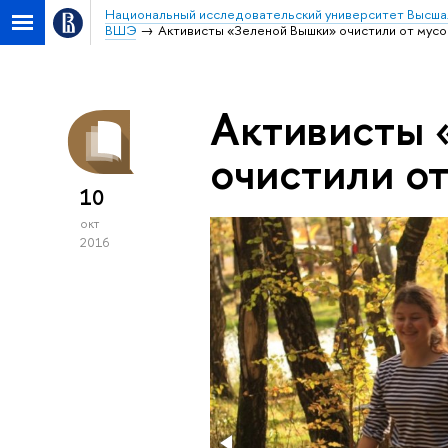
Национальный исследовательский университет Высша
ВШЭ
Активисты «Зеленой Вышки» очистили от мусо
Активисты 
очистили от
10
окт
2016