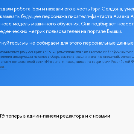
здали робота Гэри и назвали его в честь Гэри Селдона, ум
казывать будущее персонажа писателя-фантаста Айзека А
снове модель машинного обучения. Она подбирает новост
веденческих метрик пользователей на портале Вышки.
лнуйтесь: мы не собираем для этого персональные данные
рмационном ресурсе применяются рекомендательные технологии (информационн
вления информации на основе сбора, систематизации и анализа сведений, относя
ениям пользователей сети «Интернет», находящихся на территории Российской 
нее…
Э теперь в админ-панели редактора и с новыми