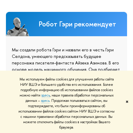
Робот Гэри рекомендует
Мы создали робота Гэри и назвали его в честь Гэри
Селдона, умеющего предсказывать будущее
персонажа писателя-фантаста Айзека Азимова. В его
основе модель машинного обучения. Она подбирает
новости, исходя из поведенческих метрик
Мы используем файлы cookies для улучшения работы сайта
пользователей на портале Вышки.
НИУ ВШЭ и большего удобства его использования. Более
подробную информацию об использовании файлов cookies
Не волнуйтесь: мы не собираем для этого
можно найти
здесь
, наши правила обработки персональных
персональные данные.
данных –
здесь
. Продолжая пользоваться сайтом, вы
✖
подтверждаете, что были проинформированы об
На информационном ресурсе применяются рекомендательные технологии
использовании файлов cookies сайтом НИУ ВШЭ и согласны
(информационные технологии предоставления информации на основе сбора,
систематизации и анализа сведений, относящихся к предпочтениям
с нашими правилами обработки персональных данных. Вы
пользователей сети «Интернет», находящихся на территории Российской
можете отключить файлы cookies в настройках Вашего
Федерации).
Подробнее…
браузера.