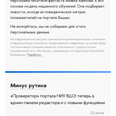
персонажа писателя-фантаста Айзека Азимова. В его
основе модель машинного обучения. Она подбирает
новости, исходя из поведенческих метрик
пользователей на портале Вышки.
Не волнуйтесь: мы не собираем для этого
персональные данные.
На информационном ресурсе применяются рекомендательные технологии
(информационные технологии предоставления информации на основе сбора,
систематизации и анализа сведений, относящихся к предпочтениям
пользователей сети «Интернет», находящихся на территории Российской
Федерации).
Подробнее…
Минус рутина
«Проверятор» портала НИУ ВШЭ теперь в
админ-панели редактора и с новыми функциями
10 июля