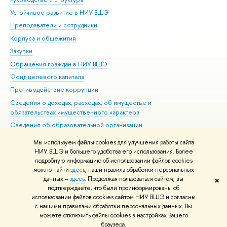
Устойчивое развитие в НИУ ВШЭ
Ол
Преподаватели и сотрудники
При
Корпуса и общежития
Вы
Закупки
При
Обращения граждан в НИУ ВШЭ
Ас
Фонд целевого капитала
До
Противодействие коррупции
Цен
Сведения о доходах, расходах, об имуществе и
Би
обязательствах имущественного характера
Об
Сведения об образовательной организации
Обр
Людям с ограниченными возможностями здоровья
Мы используем файлы cookies для улучшения работы сайта
Единая платежная страница
НИУ ВШЭ и большего удобства его использования. Более
подробную информацию об использовании файлов cookies
Работа в Вышке
можно найти
здесь
, наши правила обработки персональных
данных –
здесь
. Продолжая пользоваться сайтом, вы
✖
Редактору
подтверждаете, что были проинформированы об
© НИУ ВШЭ 1993–2026
Адреса и контакты
Условия использования
использовании файлов cookies сайтом НИУ ВШЭ и согласны
с нашими правилами обработки персональных данных. Вы
материалов
Политика конфиденциальности
Карта сайта
можете отключить файлы cookies в настройках Вашего
Шрифты HSE Sans и HSE Slab разработаны в
Школе дизайна НИУ ВШЭ
браузера.