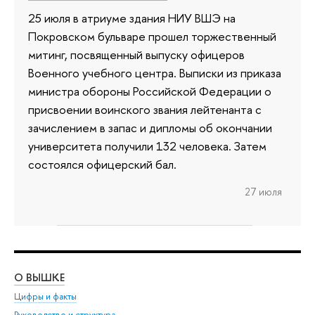
25 июля в атриуме здания НИУ ВШЭ на
Покровском бульваре прошел торжественный
митинг, посвященный выпуску офицеров
Военного учебного центра. Выписки из приказа
министра обороны Российской Федерации о
присвоении воинского звания лейтенанта с
зачислением в запас и дипломы об окончании
университета получили 132 человека. Затем
состоялся офицерский бал.
27 июля
О ВЫШКЕ
ОБ
Цифры и факты
Ли
Руководство и структура
Дов