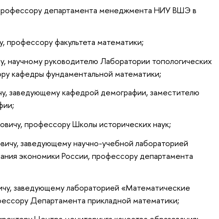
 профессору департамента менеджмента НИУ ВШЭ в
, профессору факультета математики;
чу, научному руководителю Лаборатории топологических
ору кафедры фундаментальной математики;
у, заведующему кафедрой демографии, заместителю
фии;
овичу, профессору Школы исторических наук;
овичу, заведующему научно-учебной лабораторией
ания экономики России, профессору департамента
ичу, заведующему лабораторией «Математические
фессору Департамента прикладной математики;
ректору Центра мониторинга качества образования;