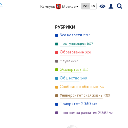
ИУ
Кампус в
Москве
РУС
EN
РУБРИКИ
Все новости
20951
Поступающим
1697
Образование
3806
Наука
6297
Экспертиза
1110
Общество
1498
Свободное общение
793
Университетская жизнь
4383
Приоритет 2030
149
Программа развития 2030
355