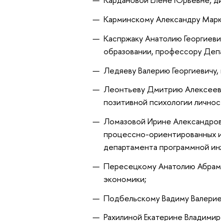
Карминскому Александру Марк
Каспржаку Анатолию Георгиеви
образовании, профессору Деп
Ледяеву Валерию Георгиевичу,
Леонтьеву Дмитрию Алексеев
позитивной психологии личнос
Ломазовой Ирине Александров
процессно-ориентированных 
департамента программной ин
Пересецкому Анатолию Абрамо
экономики;
Подбельскому Вадиму Валериев
Рахилиной Екатерине Владимир