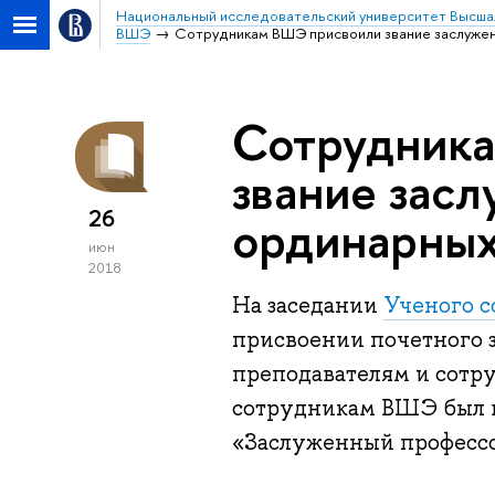
Национальный исследовательский университет Высша
ВШЭ
Сотрудникам ВШЭ присвоили звание заслуже
Сотрудник
звание зас
26
ординарных
июн
2018
На заседании
Ученого с
присвоении почетного з
преподавателям и сотру
сотрудникам ВШЭ был в
«Заслуженный професс