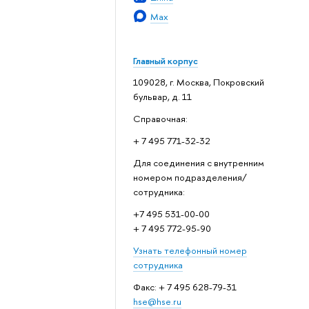
Max
Главный корпус
109028, г. Москва, Покровский
бульвар, д. 11
Справочная:
+ 7 495 771-32-32
Для соединения с внутренним
номером подразделения/
сотрудника:
+7 495 531-00-00
+ 7 495 772-95-90
Узнать телефонный номер
сотрудника
Факс: + 7 495 628-79-31
hse@hse.ru