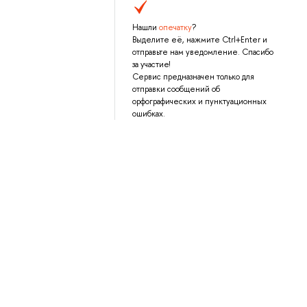
Нашли
опечатку
?
Выделите её, нажмите Ctrl+Enter и
отправьте нам уведомление. Спасибо
за участие!
Сервис предназначен только для
отправки сообщений об
орфографических и пунктуационных
ошибках.