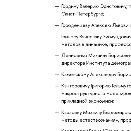
Гордину Валерию Эрнстовичу,
Санкт-Петербурге;
Городенцеву Алексею Львовичу
Гринесу Вячеславу Зигмундови
методов в динамике, професс
Денисенко Михаилу Борисович
директора Института демогра
Каменскому Александру Борис
Канторовичу Григорию Гельмут
макроструктурного моделиров
прикладной экономики;
Карасеву Михаилу Владимиров
методы естествознания», про
Кардановой Елене Юрьевне, ди