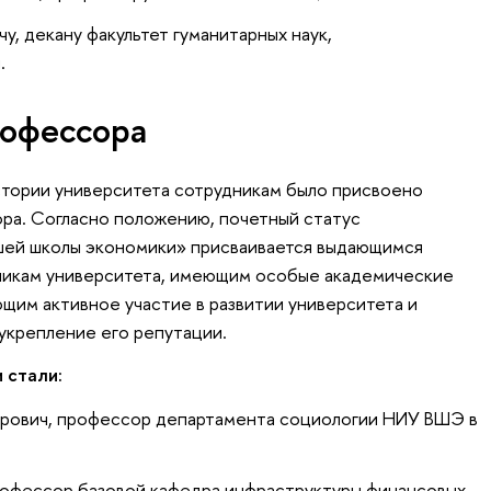
, декану факультет гуманитарных наук,
.
офессора
истории университета сотрудникам было присвоено
ра. Согласно положению, почетный статус
ей школы экономики» присваивается выдающимся
никам университета, имеющим особые академические
щим активное участие в развитии университета и
 укрепление его репутации.
 стали:
рович, профессор департамента социологии НИУ ВШЭ в
рофессор базовой кафедра инфраструктуры финансовых