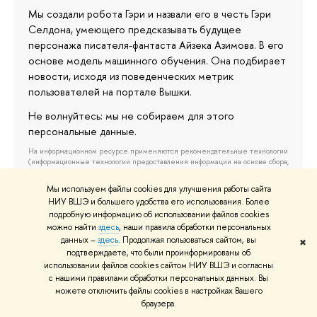
Мы создали робота Гэри и назвали его в честь Гэри
Селдона, умеющего предсказывать будущее
персонажа писателя-фантаста Айзека Азимова. В его
основе модель машинного обучения. Она подбирает
новости, исходя из поведенческих метрик
пользователей на портале Вышки.
Не волнуйтесь: мы не собираем для этого
персональные данные.
На информационном ресурсе применяются рекомендательные технологии
(информационные технологии предоставления информации на основе сбора,
систематизации и анализа сведений, относящихся к предпочтениям
пользователей сети «Интернет», находящихся на территории Российской
Мы используем файлы cookies для улучшения работы сайта
Федерации).
Подробнее…
НИУ ВШЭ и большего удобства его использования. Более
подробную информацию об использовании файлов cookies
можно найти
здесь
, наши правила обработки персональных
данных –
здесь
. Продолжая пользоваться сайтом, вы
✖
подтверждаете, что были проинформированы об
использовании файлов cookies сайтом НИУ ВШЭ и согласны
Минус рутина
с нашими правилами обработки персональных данных. Вы
можете отключить файлы cookies в настройках Вашего
«Проверятор» портала НИУ ВШЭ теперь в
браузера.