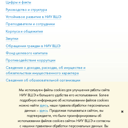
Цифры и факты
Ли
Руководство и структура
Дов
Устойчивое развитие в НИУ ВШЭ
Ол
Преподаватели и сотрудники
При
Корпуса и общежития
Вы
Закупки
При
Обращения граждан в НИУ ВШЭ
Ас
Фонд целевого капитала
До
Противодействие коррупции
Цен
Сведения о доходах, расходах, об имуществе и
Би
обязательствах имущественного характера
Об
Сведения об образовательной организации
Обр
Людям с ограниченными возможностями здоровья
Мы используем файлы cookies для улучшения работы сайта
Единая платежная страница
НИУ ВШЭ и большего удобства его использования. Более
подробную информацию об использовании файлов cookies
Работа в Вышке
можно найти
здесь
, наши правила обработки персональных
данных –
здесь
. Продолжая пользоваться сайтом, вы
✖
Редактору
подтверждаете, что были проинформированы об
© НИУ ВШЭ 1993–2026
Адреса и контакты
Условия использования
использовании файлов cookies сайтом НИУ ВШЭ и согласны
с нашими правилами обработки персональных данных. Вы
материалов
Политика конфиденциальности
Карта сайта