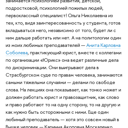
занимается психологией развития, детской,
подростковой, психологией пожилых людей,
первоклассный специалист! Ольга Николаевна из
тех, кто, видя заинтересованность у студента, готов
вкладываться него, независимо от того, будет ли с
ним дальше работать или нет. А на политологии один
из моих любимых преподавателей —
Анита Карловна
Соболева
, практикующий юрист, вместе с коллегами
по организации «Юрикс» она ведет различные дела
по дискриминации. Они выигрывают дела в
Страсбургском суде по правам человека, занимаются
самыми тяжелыми случаями — делами по свободе
слова. На лекциях она показывает, как тонко может и
должен работать юрист и правозащитник, как слово
и право работают то на одну сторону, то на другую и
как нужно быть осторожными с ними. Еще один
любимый преподаватель — хотя это совсем новый в
Вышке человек — Каринна Акоповна Москаленко,