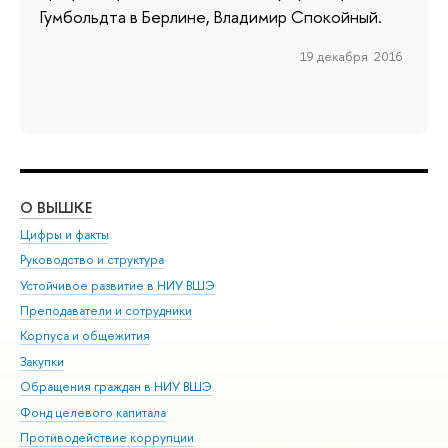
Гумбольдта в Берлине, Владимир Спокойный.
19 декабря 2016
О ВЫШКЕ
ОБ
Цифры и факты
Ли
Руководство и структура
Дов
Устойчивое развитие в НИУ ВШЭ
Ол
Преподаватели и сотрудники
При
Корпуса и общежития
Вы
Закупки
При
Обращения граждан в НИУ ВШЭ
Ас
Фонд целевого капитала
До
Противодействие коррупции
Цен